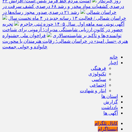
روز خبرنگار
امنیت مردم خط قرمز پلیس است/ افزایش ۴۳
درصدی کشفیات مواد مخدر و رشد ۶۸ درصدی کشف سرقت در
خراسان شمالی
رشد ۲۱ درصدی صدور مجوز رسانه‌ها در
خراسان شمالی / فعالیت ۱۳ رسانه جدید در ۴ ماه نخست سال
آگهی نوبتی سه ماهه اول سال ۱۴۰۵ حوزه ثبتی جاجرم
تجربه
حضور در کانون ارزیابی شایستگی مدیران؛ آزمونی برای شناخت
توانمندی‌ها و تأکید بر شایسته‌سالاری
فراخوان ملی جشنواره
هنری «نسل امید» در خراسان شمالی؛ رقابت هنرمندان با محوریت
خانواده و جوانی جمعیت
خانه
اخبار
فرهنگی
تکنولوژی
سیاسی
اجتماعی
ایثار و شهادت
استان ها
گزارش
یادداشت
آگهی ها
کانال تلگرام
اینستاگرام