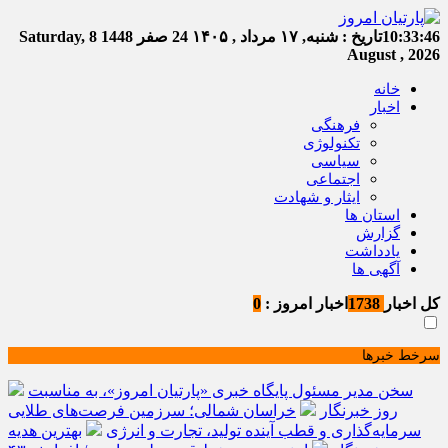
10:33:46
تاریخ :
شنبه, ۱۷ مرداد , ۱۴۰۵
24 صفر 1448
Saturday, 8
August , 2026
خانه
اخبار
فرهنگی
تکنولوژی
سیاسی
اجتماعی
ایثار و شهادت
استان ها
گزارش
یادداشت
آگهی ها
کل اخبار
1738
اخبار امروز :
0
سرخط خبرها
سخن مدیر مسئول پایگاه خبری «پارتیان امروز»، به مناسبت
روز خبرنگار
خراسان شمالی؛ سرزمین فرصت‌های طلایی
سرمایه‌گذاری و قطب آینده تولید، تجارت و انرژی
بهترین هدیه