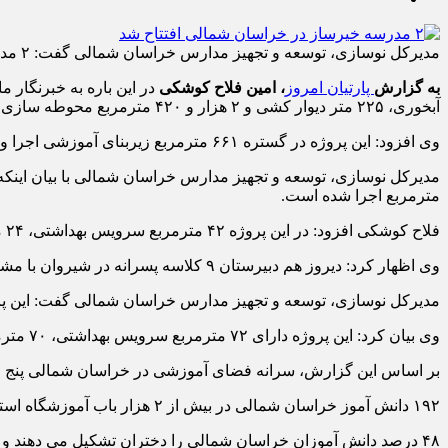
مدیرکل نوسازی، توسعه و تجهیز مدارس خراسان شمالی گفت: ۲ مدرسه خیرساز در شهرستان جاجرم امروز (پنجشنبه) با ۱۴۵ میلیارد ریال اعتبار افتتاح شد.
به گزارش
پارتیان امروز
، امین فلاح کوشکی
آبخوری، ۲۲۵ متر دیوار کشی و ۲ هزار و ۴۲۰ مترمربع محوطه سازی است.
وی افزود: این پروژه در گستره ۶۶۱ مترمربع زیربنای آموزشی اجرا و برای آن اعتبار ۸۰ میلیارد ریال هزینه شد.
مترمربع اجرا شده است.
فلاح کوشکی افزود: در این پروژه ۴۲ مترمربع سرویس بهداشتی، ۲۴ مترمربع آبخوری، ۴۳ متر دیوار کشی و ۹۷۰ مترمربع محوطه سازی اجرا شد.
وی اظهار کرد: دیروز هم دبیرستان ۹ کلاسه پسرانه در شیروان با مشارکت گروه قطعات خودرو عظام بهره برداری شد.
مدیرکل نوسازی، توسعه و تجهیز مدارس خراسان شمالی گفت: این پروژه آموزشی در یکهزار و ۱۳۹ مترمربع زیربنا و با اع
وی بیان کرد: این پروژه دارای ۷۲ مترمربع سرویس بهداشتی، ۷۰ مترمربع سرایداری، ۱۰۰متر دیوار کشی و ۲ هزار و ۹۶۸ مترمربع محوطه سازی است.
بر اساس این گزارش، سرانه فضای آموزشی در خراسان شمالی پنج متر و ۲۸ سانتی متر مربع است که این رقم بالاتر از میانگین ک
۱۹۲ دانش آموز خراسان شمالی در بیش از ۲ هزار باب آموزشگاه استان زیر نظر ۲۰ هزار نفر معلم تحصیل می کنند که از این تعداد ۱۰۸ هزار دانش آموز در مقطع ابتدایی و مابقی متوسطه است.
۴۸ درصد دانش آموزان خراسان شمالی را دختران تشکیل می دهند و ۳۶ درصد دانش آموزان در مناطق روستایی مشغول به تحصیل هستند.