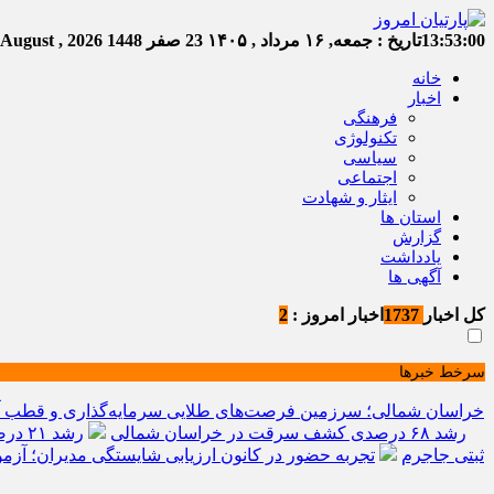
13:53:01
تاریخ :
جمعه, ۱۶ مرداد , ۱۴۰۵
23 صفر 1448
Friday, 7 August , 2026
خانه
اخبار
فرهنگی
تکنولوژی
سیاسی
اجتماعی
ایثار و شهادت
استان ها
گزارش
یادداشت
آگهی ها
کل اخبار
1737
اخبار امروز :
2
سرخط خبرها
خراسان شمالی؛ سرزمین فرصت‌های طلایی سرمایه‌گذاری و قطب آیند
رشد ۶۸ درصدی کشف سرقت در خراسان شمالی
رشد ۲۱ درصدی صدور مجوز رسانه‌ها در خراسان شمالی / فعالیت ۱۳ رسانه جدید در ۴ ماه نخست سال
ثبتی جاجرم
تجربه حضور در کانون ارزیابی شایستگی مدیران؛ آزمون