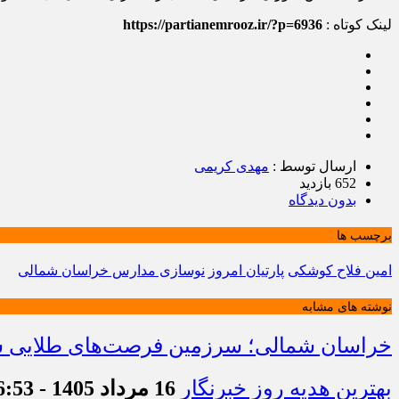
لینک کوتاه :
https://partianemrooz.ir/?p=6936
ارسال توسط :
مهدی کریمی
652 بازدید
بدون دیدگاه
برچسب ها
امین فلاح کوشکی
پارتیان امروز
نوسازی مدارس خراسان شمالی
نوشته های مشابه
خراسان شمالی؛ سرزمین فرصت‌های طلایی سرم
بهترین هدیه روز خبرنگار
16 مرداد 1405 - 16:53