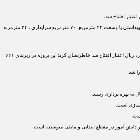
در این باره به خبرنگار ما گفت: امروز دبستان ۶ کلاسه خیرساز در شهر جاجرم دارای سرویس بهداشتی با وسعت ۴۲ مترمربع، ۷۰ مترمربع سرایداری ، ۲۴ مترمربع
مدیرکل نوسازی، توسعه و تجهیز مدارس خراسان شمالی با بیان اینکه امروز همچنین دبستان ۶ کلاسه مهر عظام در شهر شوقان با ۶۵ میلیارد ریال اعتبار افتتاح شد خاطرنشان کرد: این پروژه در زیربنای ۶۶۱