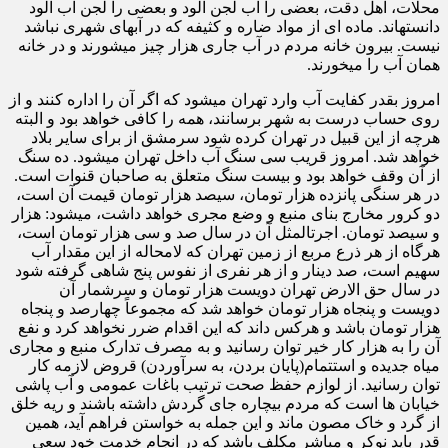
محلات، اهل دقت، بعضی را آب لجن آلود و بعضی را لجن آب آلود
دانسته­اند. ماده ای از مواد ضاره و کثیفه که در آبهای شهری نباشد
نیست. بیرون خانه مردم در آب جاری هزار چیز می­شورند و در خانه
همان آب را می­خورند.
امروز بقدر کفایت آب وارد تهران می­شود که اگر آن را اداره کنند و از
روی حساب درست به شهر برسانند، همه را کافی خواهد بود و البته
هرچه از این قبیل در تهران کرده شود سرمشق از برای سایر بلاد
خواهد شد. امروز قریب سی سنگ آب داخل تهران می­شود. ده سنگ
از آن وقف خواهد بود و بیست سنگ متعلق به صاحبان قنوات است.
در هر سنگی پانزده هزار تومان، سیصد هزار تومان قیمت آن است،
دو کرور مخارج بنای منبع و وضع مجری خواهد داشت، می­شود: هزار
و سیصد تومان. اجرت­المثل آن در سال صد و سی هزار تومان است،
هرگاه از هر ذرع مربع از زمین تهران که لامحاله از این مقدار آب
سهیم است، صد دینار و از هر نفری از نفوس پنج شاهی گرفته شود
در سال حق الارض تهران دویست هزار تومان و سرشمار آن
دویست و پنجاه هزار تومان خواهد شد که مجموعاً چهارصد و پنجاه
هزار تومان باشد و هرکس داند که این اقدام ضرر نخواهد کرد و نفع
آن را به هزار کار خیر توان رسانید و به مصرف تدارک منبع و مجاری
میاه جدیده و استتمام(پایان بردن، به سرآوردن) قروض لازمه کار
توان رسانید. از لوازم حفظ صحت ترتیب باغات عمومی و آب پاشی
خیابان ها است که مردم بیچاره جای گردش داشته باشند و ریه خلق
از گرد و خاک مصون ماند و این جمله به خواستن فراهم آید، همین
قدر باید نوکر و مباشر مکلف باشد که در انجام خدمت خود سعی