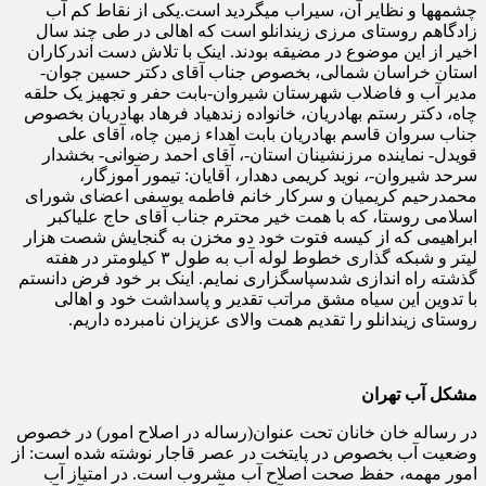
چشمه­ها و نظایر آن، سیراب می­گردید است.یکی از نقاط کم آب
زادگاهم روستای مرزی زیندانلو است که اهالی در طی چند سال
اخیر از این موضوع در مضیقه بودند. اینک با تلاش دست اندرکاران
استان خراسان شمالی، بخصوص جناب آقای دکتر حسین جوان-
مدیر آب و فاضلاب شهرستان شیروان-بابت حفر و تجهیز یک حلقه
چاه، دکتر رستم بهادریان، خانواده زنده­یاد فرهاد بهادریان بخصوص
جناب سروان قاسم بهادریان بابت اهداء زمین چاه، آقای علی
قویدل- نماینده مرزنشینان استان-، آقای احمد رضوانی- بخشدار
سرحد شیروان-، نوید کریمی دهدار، آقایان: تیمور آموزگار،
محمدرحیم کریمیان و سرکار خانم فاطمه یوسفی اعضای شورای
اسلامی روستا، که با همت خیر محترم جناب آقای حاج علی­اکبر
ابراهیمی که از کیسه فتوت خود دو مخزن به گنجایش شصت هزار
لیتر و شبکه گذاری خطوط لوله آب به طول ۳ کیلومتر در هفته
گذشته راه اندازی شدسپاسگزاری نمایم. اینک بر خود فرض دانستم
با تدوین این سیاه مشق مراتب تقدیر و پاسداشت خود و اهالی
روستای زیندانلو را تقدیم همت والای عزیزان نامبرده داریم.
مشکل آب تهران
در رساله خان خانان تحت عنوان(رساله در اصلاح امور) در خصوص
وضعیت آب بخصوص در پایتخت در عصر قاجار نوشته شده است: از
امور مهمه، حفظ صحت اصلاح آب مشروب است. در امتیاز آب