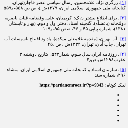
[۱]
. زرگری نژاد، غلامحسین. رسال سیاسی عصر قاجار(تهران:
کتابخانه ملی جمهوری اسلامی ایران، ۱۳۷۹ش.)، ص ص ۵۵۸- ۵۵۹٫
[۲]
. برای اطلاع بیشتر ن ک: کریمیان، علی. وقفنامه قنات ناصریه
دولتخانه (باغشاه)، گنجینه اسناد، دفتر اول و دوم، (بهار و تابستان
۱۳۸۱)، شماره پیاپی ۴۵ و ۴۶، صص ۹۵- ۱۰۹٫
[۳]
. آب تهران، [مقدمه غلامعلی میکده]، یادبود افتتاح تاسیسات آب
تهران، چاپ آبان، تهران، ۱۳۳۴ش.، ص ۴۵٫
[۴]
. روزنامه ایران.سال سوم، شمار۵۴۳، بتاریخ دوشنبه ۳
عقرب۱۲۹۸ش،ص۴٫
[۵]
. سازمان اسناد و کتابخانه ملی جمهوری اسلامی ایران. منشاء
۲۹۶، شماره سند
لینک کوتاه :
https://partianemrooz.ir/?p=9343