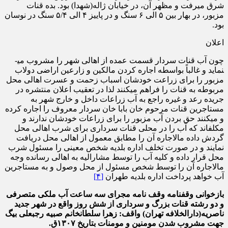
شرق می­رفت و مظهر آن، در خیابان ژاله(شهدا) بود. بده قنات
مزبور، در بهار بین ۵ الی ۶ سنگ و در پاییز ۴ الی ۵/۴ سنگ در نوسان
بود.
اعلان
چون آب قنات سردار قسمت عمده از اهالی شهر را مشروب می­
نماید و غالباً بواسطه اجاره کردن مالکین و زارعین اراضی دولاب
مزبور را برای زراعت خودشان اسباب زحمت و عسرت اهالی محل
مربوطه به قنات را فراهم می­کنند لذا در تعقیب اعلان منتشره در
جریده رعد و غیره راجع به آب زراعات داخل و خارج شهر به
مستاجرین قنات مرحوم خان بابا خان سردار معروف را اجاره کرده
و می­کنند حق بردن آب مزبور را برای زراعات خودشان ندارند و
مکلف­اند که آب را در محلی قنات سرداری برای شرب اهالی محل
گردش داده مالاجاره آن را مطابق معمول از اهالی محل دریافت
نمایند و در صورت تخلف اداره بلدیه شخص معینی را مسئول شرب
محل قرار داده و کلیه آب را توسط مشارالیه به اهالی رسانده وجه
مالاجاره آن را توسط شخص مسئول از محل وصول و به مستاجرین
آب خواهد پرداخت اداره بلدیه طهران
[۴]
بازخوانی وقفنامه
وقف نامه مجرای سه ساعت آب ملکی متصرفی
و دو رشته قنات بزرگ و سرداری از شش روز واقع در شهر جدید
ناصریه(دارالخلافه تهران) واقف: زهرا سلطان­خانم صبیه رجبعلی بیگ
جهت مشروب شدن مومنین و مومنات بتاریخ ۱۳۰۷ق.