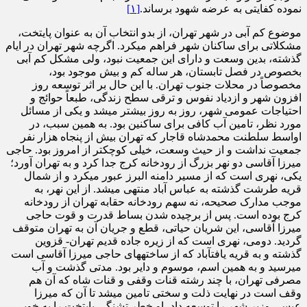
نموده کفایتی به عرضه شهود برساند.
[۱]
موضوع کم آبی در شهر تهران، از بدو انتخاب آن به عنوان پایتخت،
مشکلاتی برای ساکنان شهر فراهم می­کرد. اگرچه شهر تهران در ایام
گذشته، بدین وسعت و دارای این جمعیت نبود، ولی مشکل کم آبی
بخصوص در فصل تابستان، هر ساله کم و بیش موجود بود،
مخصوصاً در محلات جنوب تهران. با این حال بر اثر توسعه روز
افزون شهر و ازدیاد نفوس و ترقی سطح زندگی، طبعاً حوائج و
احتیاجات عمومی شهر، روز به روز بیشتر می­شد و یکی از مسائل
مورد نظر، تامین آب کافی برای ساکنین بود. به همین سبب، در
اواسط سلطنت محمدشاه قاجار که تهران بیش از پنجاه هزار نفر
جمعیت نداشت و از حیث وسعت، خیلی کوچکتر از امروز بود. حاجی
میرزا آقاسی دو نهر بزرگ از رودخانه کرج جدا کرد و به تهران آورد؛
یکی، نهری است که از مسیر دامنه البرز عبور می­کرد و از شمال
قریه طرشت گذشته به عباس آباد منتهی می­شد. از این نهر، به
موجب مدارک صحیحه، نه سهم رودخانه حقابه تهران از رودخانه
کرج بوده است. پس از برچیده شدن بساط قدرت و قوت حاجی
میرزا آقاسی، این شریان حیاتی، قطع و جریان آن به تهران متوقف
گردید. دومی، نهری است که از زیره جاده قدیم تهران- قزوین
گذشته و به قریه یافت­آباد که از ساخته­های حاجی میرزا آقاسی است
می­رسید و به همین اسم، موسوم و دایر بود. مدتی گذشت و آب
مصرفی تهران، با چند رشته قنات وقفی و قنات شاه که آن هم
وقف است در نهایت ذلت و سختی تامین می­شد تا آن که میرزا
عیسی وزیر شهر را توسعه داد، او خطر تشنگی پایتخت را به خوبی