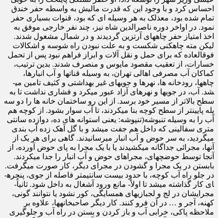
احساس کرد و با وجود این که قدرت مالیش به واسطه حفر خندق
تمام شده بود، معذلک به هر وسیله ای که بود، قنوات بسیاری حفر
نمود. در اواخر دوره ناصرالدین شاه نیز، چند نفر خارجی موفق به
اخذ امتیاز حفر چاههای آرتزین گردیدند و در شمال مشغول شدند.
لیکن مته چاهکنی شکست و به علت نبودن راه شوسه و اشکالات
فوق­العاده که برای حمل و نقل آلات و ابراز فراهم نبود پس از تحمل
خسارات، از تعقیب مقصود مایوس و منصرف شدند. بدین ترتیب،
کماکان آب مصرفی اهالی تهران، به وسیله قناتها و آب انبارها،
چاهها، رودخانه ها، نهرها و جویهای غیر بهداشتی و کثیف تامین می­
شد. آب، در جویها و نهرهای آزاد عبور می­کرد و فشاری نداشت تا به
سطح بالاتر از مسیر خود برسد. از این رو ساختمان خانه ها را دو سه
پله پایین­تر از سطح کوچه بنا می­کردند، تا آب سوار بشود. از کوچه هم
آب را به وسیله تنبوشه(تنپوشه: یعنی استوانه های ده، دوازده سانتی
متری سفالینی که داخل هم جفت می­شد و با گل آهک زده آب بندی
می­گردید، به سر حوض و آب انبار می­رسانیدند. گاهی برای هر یک از
آنها، مجرائی جداگانه می­کشیدند یا با یک مجرا به پای حوض آورده، از
آنجا توسط حوضچه­ای، مجراهای حوض و آب انبار را جدا می­کردند.
بابستن در یک مجرا و گشودن در مجرای دیگر، کار صورت می­گرفت.
در جلو راه آب کوچه، با حدود بیست سانتیمتر فاصله از جوی، پنجره­
ای کار گذاشته می­شد تا اولاً- مانع ورود آشغال به داخل شود. ثانیاً-
مجرایشان در لج و لجبازی­های همسایگی، کور نشود یا نتوانند گونی،
کهنه، آجر و … در آن فرو کنند. کار دیگر صاحبخانه­ها، علاوه بر
ملاحظه پاکی، خرابی آب و باز کردن و بستن در راه آب و جلوگیری