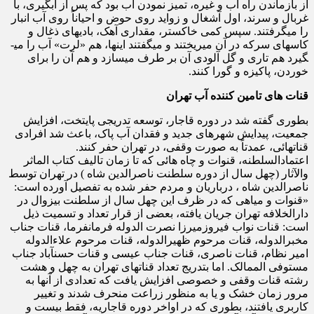
از بازماندن راه آب و غیره، تمیز نمودن آب بود که پس از آبگیری، با
غربال و سرند، اول آشغال و زواید روی حوض و احیاناً روی آب انبار
را می­گرفتند. سپس کمی خاکستر، مقداری آهک، بادیه­ای ذغال و
کاسه­ای سرکه در آن می­ریختند و می­گفتند اینها، هم «لرت» آب را می­
گیرد هم تاری و گل آلودی آن بر طرف می­سازد و هم آن را برای
خوردن، پاکیزه و گورا کنند.
قنات های تامین کننده آب تهران
بطوری گفته شد در دوره قاجار، توسعه تدریجی پایتخت، افزایش
جمعیت، پیدایش شهرهای جدید و فقدان آب پاک، باعث شد افرادی
قناتهائی، عمدتاً به صورت وقفی، در تهران حفر کنند.
اعتمادالسلطنه، قنوات و چاه هائی که تا زمان تالیف کتاب الماثر
والآثار (چهل سال از دوره سلطنت ناصرالدین شاه ) در تهران توسط
ناصرالدین شاه ، درباریان و مردم حفر شده به تفصیل آورده است:
«قنوات و میاهی که در ظرف این چهل سال از سلطنت بی­زوال در
دارالخلافه تهران جریان یافته، بعضی از قرار تعداد و تسمیت ذیل
است: قنات نواب فیروزمیرزا نصرت الدوله فرمانفرما، قنات جناب
مخبرالدوله، قنات مرحوم ظهیرالدوله، قنات مرحوم علاءالدوله
امیر نظام، قنات ناصری، قنات جناب عیسی و قنات حسن­آباد جناب
مستوفی الممالک. اما بتدریج تعداد قنات­های تهران به چهل و هشت
رشته قنات وقفی و خصوصی افزایش یافت که تعدادی از آنها به
مرور زمان خشک و یا به منظور زراعت منحرف شدند و تغییر
کاربری یافتند، بطوری که در اواخر دوره قاجاریه، فقط بیست و