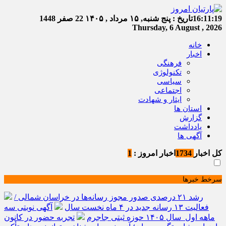
16:11:19
تاریخ :
پنج شنبه, ۱۵ مرداد , ۱۴۰۵
22 صفر 1448
Thursday, 6 August , 2026
خانه
اخبار
فرهنگی
تکنولوژی
سیاسی
اجتماعی
ایثار و شهادت
استان ها
گزارش
یادداشت
آگهی ها
کل اخبار
1734
اخبار امروز :
1
سرخط خبرها
رشد ۲۱ درصدی صدور مجوز رسانه‌ها در خراسان شمالی /
فعالیت ۱۳ رسانه جدید در ۴ ماه نخست سال
آگهی نوبتی سه
ماهه اول سال ۱۴۰۵ حوزه ثبتی جاجرم
تجربه حضور در کانون