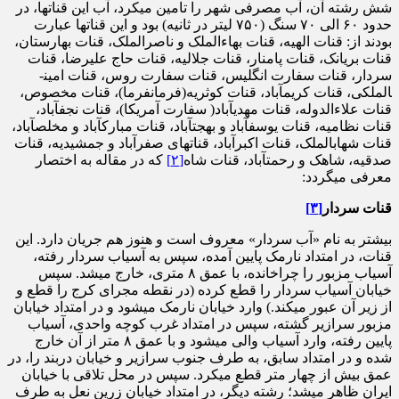
شش رشته آن، آب مصرفی شهر را تامین می­کرد، آب این قنات­ها، در
حدود ۶۰ الی ۷۰ سنگ (۷۵۰ لیتر در ثانیه) بود و این قنات­ها عبارت
بودند از: قنات الهیه، قنات بهاءالملک و ناصرالملک، قنات بهارستان،
قنات بریانک، قنات پامنار، قنات جلالیه، قنات حاج علیرضا، قنات
سردار، قنات سفارت انگلیس، قنات سفارت روس، قنات امین­
الملکی، قنات کریم­آباد، قنات کوثریه(فرمانفرما)، قنات مخصوص،
قنات علاء­الدوله، قنات مهدی­آباد( سفارت آمریکا)، قنات نجف­آباد،
قنات نظامیه، قنات یوسف­آباد و بهجت­آباد، قنات مبارک­آباد و مخلص­آباد،
قنات شهاب­الملک، قنات اکبرآباد، قنات­های صفرآباد و جمشیدیه، قنات
صدقیه، شاهک و رحمت­آباد، قنات شاه
[۲]
که در مقاله به اختصار
معرفی می­گردد:
قنات سردار
[۳]
بیشتر به نام «آب سردار» معروف است و هنوز هم جریان دارد. این
قنات، در امتداد نارمک پایین آمده، سپس به آسیاب سردار رفته،
آسیاب مزبور را چراخانده، با عمق ۸ متری، خارج می­شد. سپس
خیابان آسیاب سردار را قطع کرده (در نقطه مجرای کرج را قطع و
از زیر آن عبور می­کند.) وارد خیابان نارمک می­شود و در امتداد خیابان
مزبور سرازیر گشته، سپس در امتداد غرب کوچه واحدی، آسیاب
پایین رفته، وارد آسیاب والی می­شود و با عمق ۸ متر از آن خارج
شده و در امتداد سابق، به طرف جنوب سرازیر و خیابان دربند را، در
عمق بیش از چهار متر قطع می­کرد. سپس در محل تلاقی با خیابان
ایران ظاهر می­شد؛ رشته دیگر، در امتداد خیابان زرین نعل به طرف