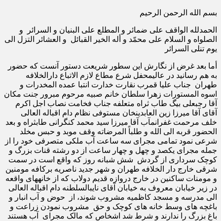
بسم الله الرحمن الرحیم
الحمدلله الواقف على ضمائر و المطلع على البنیان و السرائر و
الصلواه و السلام على محمّد و أله الخیر القبائل و العشائر التزل الی
یوم تنلی السرائر
أما بعد غرض از نگارش این سطور شریعت دستور آنست که حضور
به هم رسانید در عالیمحفل شرع مطاع لازم الاتباع دارالخلافه
طهران جناب علیا قمرب نقارت خدارت انتبا عمده المخدرات و
اسوه المستورات زهرا سلطان خانم صبیه مرحوم مبرور جنت مکان
آقا رجبعلی بیگ طاب ثراه متعلفه جناب فخامت نصاب اجل اکرم
آقای آقا میرزا زین العابدین­خان مستوفی نظام دام اقباله العالی
خلف مرحمت غفران­مآب آقا میرزا سید محمد کنگرانی طاب­ثراه و بعد
الحضور قربه الی الله و طلباً المرضاته وقف موبد و حبس مخلد
شرعی نمود تمامی مجرای سه ساعت آب ملکی متصرفی خود را از
جمله مجرای یکصد و چهل و چهار ساعت از دو رشته قنات بزرگ و
کوچک سرداری از گردش شش شبانه روز که واقع است در سمت
شرقی خارج دار الخلافه طهران و شهر جدید ناصریه برکافه مومنین
و مومنات ساکنین در خارج دروازه قدیم دولاب که از خانه­های واقعه
در زیر خیابان معروف به خیابان آقای نایب­السلطنه دام اقباله العالی
الی مدرسه و مسجد کاظمیه مشروب شوند، از حوض و آب انبار و
باغچه های وسط خانه های کوچک و حق مشروب نمودن زراعت و
باغ بزرگ را ندارند و شرط شد اشخاص که مالک مجرای آب هستند