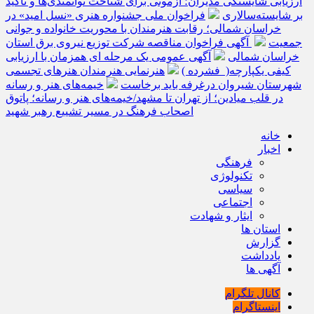
ارزیابی شایستگی مدیران؛ آزمونی برای شناخت توانمندی‌ها و تأکید
بر شایسته‌سالاری
فراخوان ملی جشنواره هنری «نسل امید» در
خراسان شمالی؛ رقابت هنرمندان با محوریت خانواده و جوانی
جمعیت
آگهی فراخوان مناقصه شرکت توزیع نیروی برق استان
خراسان شمالی
آگهی عمومی یک مرحله ای همزمان با ارزیابی
کیفی یکپارچه( فشرده )
هنرنمایی هنرمندان هنرهای تجسمی
شهرستان شیروان درغرفه باید برخاست
خیمه‌های هنر و رسانه
در قلب میادین؛ از تهران تا مشهد/خیمه‌های هنر و رسانه؛ پاتوق
اصحاب فرهنگ در مسیر تشییع رهبر شهید
خانه
اخبار
فرهنگی
تکنولوژی
سیاسی
اجتماعی
ایثار و شهادت
استان ها
گزارش
یادداشت
آگهی ها
کانال تلگرام
اینستاگرام