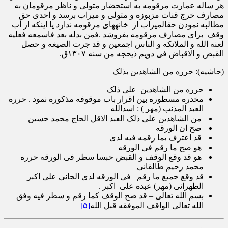
هر ساله عمارت مرقومه به استحضار متولی و ناظر مرقومان به
مصارف خرج قنات مزبوزه و متولی و میراب برسد و احدی حق
مطالبه نمودن حق­المیراب از خانه­های مرقومه ندارد یا این­که از آب
وقف برای مصارف مرقومه بفروشد .فمن بدله بعد فاسمعه فعلیه
لعنه الله و الملائکه و الناس اجمعین و قد جرت الصیغه و حصل
القبض و الاقباض فی دویم ذیحجه من سنه ۱۳۰۷ق.
(حاشیه): حرره من الشاهدین بذلک
حرره من الشاهدین علی ذلک
مخدره مسطوره بین اقرار باب موقوفه مذکوره نمود . حرره
العبد المذنب (مهر ) : اسدالله
من الشاهدین علی ذلک العبد الاقل الحاج محمد حسین
صح ان الورقه
قد اعترف بما رقمه فیه لدی
هو صح ما رقم فی الورقه
هو قد وقع الوقف و القبض حبسا سطر فی الورقه حرره
محمد رحیم طالقانی
قد وقع جمیع ما رقم فی الورقه لدی الجانی علی اکبر
الطهرانی (مهر) عبده علی اکبر .
بسم الله تعالی – قد صح الوقف کما رقم و سطر فیه وفق
الله تعالی الواقف الموفقه قبل الله
[۵]