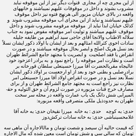
از این مجری چه از مجاری قنوات دیگر نیز از این موقوفه نباید
مشروب بشوند و داخل در موقوفات علیهم نمی­باشند و خانه­های
واقعه در بالای خیابان مزبور الی هرنهج فتوه نیز داخل موقوف
علیهم نمی­باشند و نباید از این مجرای آب موقوفه مشروب شوند و
کذلک خیابان ابداً نباید از موقوفه مرقومه مشروب شوند و داخل
موقوف علیهم می­باشند و تولیت امر موقوفه مفوض نمود به جناب
سلاله الاطناب والانجا آقای حاجی سید ابراهیم من طایفه جلیله
سادات اخوی کثرالله امثالهم و بعد از ایشان با اولاد ذکور ایشان نسلاً
بعد نسل هریک اصلح و ابصر بحال موقوفه می­باشند و در صورت
انقراض یا فقد اصلحیت و ابصریت با مجتهد جامع الشرائط طهران
است و نظارت امر موقوفه را راجع نمود و به برادر اعزخود خود
عالیجاه مقرب­الحضرت آقا میرزا حسینعلی سلطان قورخانه بر
برادرصلبی و بطنی خود و بعد از او ارجعست بر اولاد ذکور ایشان
نسلاً بعد نسل و در صورت انقراض اولاد آقا میرزا حسینعلی امر
نظارت نیز راجع است به مجتهد جامع الشرائط طهران و از برای
مصارف خرج قنات مزبوره در صورت لزوم آن و حق التولیه و حق­
المیرابی شش دانگ یک باب عمارت واقعه در محله سر سخت
طهران به حدودذیل ملکی متصرفی واقعه مزبوره:
حدی: به کوچه حدی : به خانه میرزا نقی­خان حدی: به خانه آقا
غلامحسین­باشی حدی: به خانه سادات ترکش‌دوز
که قیمت حالیه آن سیصد و شصت تومان و مال­الاجاره آن ماهی سه
تومان که سالی سی و شش تومان است معین شده که مال الاجاره