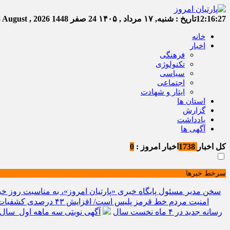
12:16:28
تاریخ :
شنبه, ۱۷ مرداد , ۱۴۰۵
24 صفر 1448
Saturday, 8 August , 2026
خانه
اخبار
فرهنگی
تکنولوژی
سیاسی
اجتماعی
ایثار و شهادت
استان ها
گزارش
یادداشت
آگهی ها
کل اخبار
1738
اخبار امروز :
0
سرخط خبرها
سخن مدیر مسئول پایگاه خبری «پارتیان امروز»، به مناسبت روز خب
امنیت مردم خط قرمز پلیس است/ افزایش ۴۳ درصدی کشفیات مواد مخدر و رشد ۶۸ درصدی کشف سرقت در خراسان شمالی
رسانه جدید در ۴ ماه نخست سال
آگهی نوبتی سه ماهه اول سال ۱۴۰۵ حوزه ثبتی جاجر