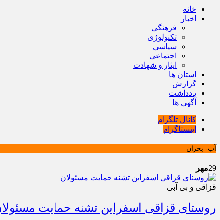
خانه
اخبار
فرهنگی
تکنولوژی
سیاسی
اجتماعی
ایثار و شهادت
استان ها
گزارش
یادداشت
آگهی ها
کانال تلگرام
اینستاگرام
آب- بحران
29
مهر
قزاقی و بی آبی
روستای قزاقی اسفراین تشنه حمایت مسئولا