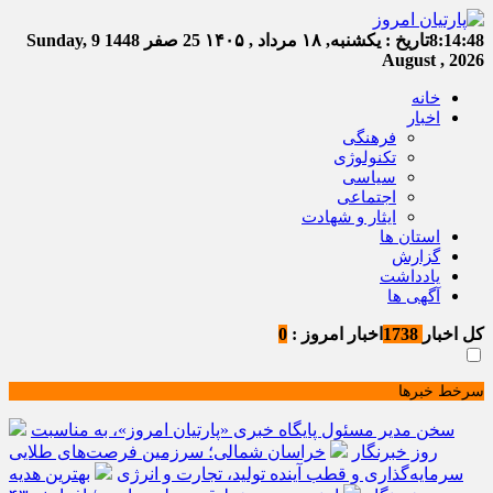
8:14:48
تاریخ :
یکشنبه, ۱۸ مرداد , ۱۴۰۵
25 صفر 1448
Sunday, 9
August , 2026
خانه
اخبار
فرهنگی
تکنولوژی
سیاسی
اجتماعی
ایثار و شهادت
استان ها
گزارش
یادداشت
آگهی ها
کل اخبار
1738
اخبار امروز :
0
سرخط خبرها
سخن مدیر مسئول پایگاه خبری «پارتیان امروز»، به مناسبت
روز خبرنگار
خراسان شمالی؛ سرزمین فرصت‌های طلایی
سرمایه‌گذاری و قطب آینده تولید، تجارت و انرژی
بهترین هدیه