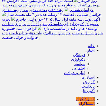
روز خبرنگار
امنیت مردم خط قرمز پلیس است/ افزایش ۴۳
درصدی کشفیات مواد مخدر و رشد ۶۸ درصدی کشف سرقت در
خراسان شمالی
رشد ۲۱ درصدی صدور مجوز رسانه‌ها در
خراسان شمالی / فعالیت ۱۳ رسانه جدید در ۴ ماه نخست سال
آگهی نوبتی سه ماهه اول سال ۱۴۰۵ حوزه ثبتی جاجرم
تجربه
حضور در کانون ارزیابی شایستگی مدیران؛ آزمونی برای شناخت
توانمندی‌ها و تأکید بر شایسته‌سالاری
فراخوان ملی جشنواره
هنری «نسل امید» در خراسان شمالی؛ رقابت هنرمندان با محوریت
خانواده و جوانی جمعیت
خانه
اخبار
فرهنگی
تکنولوژی
سیاسی
اجتماعی
ایثار و شهادت
استان ها
گزارش
یادداشت
آگهی ها
کانال تلگرام
اینستاگرام