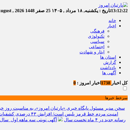
13:12:22
تاریخ :
یکشنبه, ۱۸ مرداد , ۱۴۰۵
25 صفر 1448
Sunday, 9 August , 2026
خانه
اخبار
فرهنگی
تکنولوژی
سیاسی
اجتماعی
ایثار و شهادت
استان ها
گزارش
یادداشت
آگهی ها
کل اخبار
1738
اخبار امروز :
0
سرخط خبرها
سخن مدیر مسئول پایگاه خبری «پارتیان امروز»، به مناسبت روز خب
امنیت مردم خط قرمز پلیس است/ افزایش ۴۳ درصدی کشفیات مواد مخدر و رشد ۶۸ درصدی کشف سرقت در خراسان شمالی
رسانه جدید در ۴ ماه نخست سال
آگهی نوبتی سه ماهه اول سال ۱۴۰۵ حوزه ثبتی جاجر