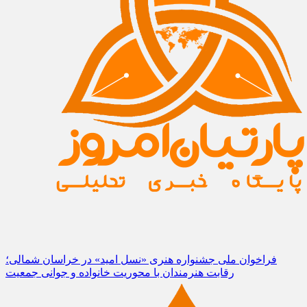
فراخوان ملی جشنواره هنری «نسل امید» در خراسان شمالی؛
رقابت هنرمندان با محوریت خانواده و جوانی جمعیت