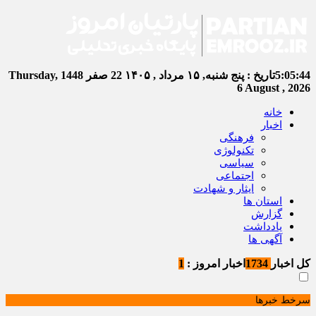
5:05:45
تاریخ :
پنج شنبه, ۱۵ مرداد , ۱۴۰۵
22 صفر 1448
Thursday,
6 August , 2026
خانه
اخبار
فرهنگی
تکنولوژی
سیاسی
اجتماعی
ایثار و شهادت
استان ها
گزارش
یادداشت
آگهی ها
کل اخبار
1734
اخبار امروز :
1
سرخط خبرها