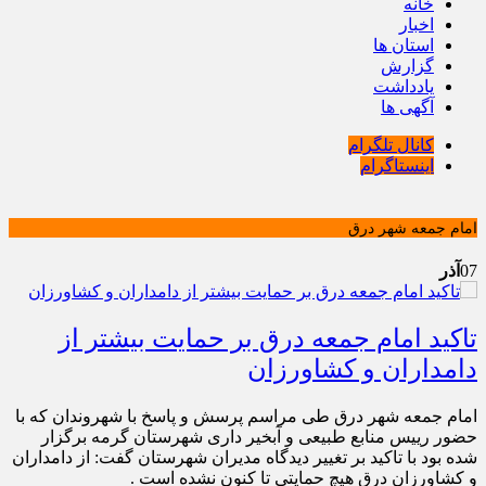
خانه
اخبار
استان ها
گزارش
یادداشت
آگهی ها
کانال تلگرام
اینستاگرام
امام جمعه شهر درق
07
آذر
تاکید امام جمعه درق بر حمایت بیشتر از
دامداران و کشاورزان
امام جمعه شهر درق طی مراسم پرسش و پاسخ با شهروندان که با
حضور رییس منابع طبیعی و آبخیر داری شهرستان گرمه برگزار
شده بود با تاکید بر تغییر دیدگاه مدیران شهرستان گفت: از دامداران
و کشاورزان درق هیچ حمایتی تا کنون نشده است .