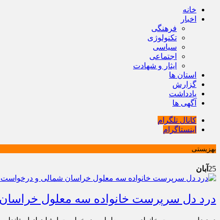
خانه
اخبار
فرهنگی
تکنولوژی
سیاسی
اجتماعی
ایثار و شهادت
استان ها
گزارش
یادداشت
آگهی ها
کانال تلگرام
اینستاگرام
بهزیستی
25
آبان
درد دل سرپرست خانواده سه معلول خراسان ش