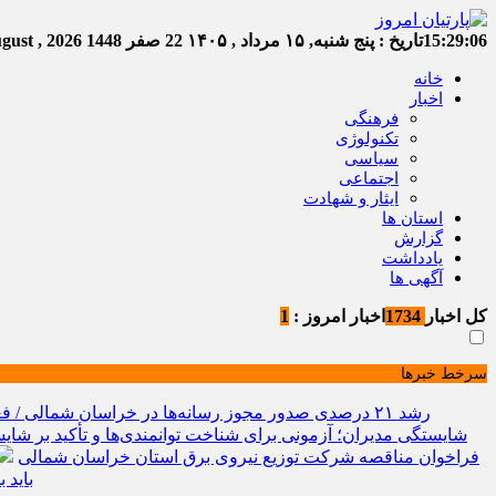
15:29:06
تاریخ :
پنج شنبه, ۱۵ مرداد , ۱۴۰۵
22 صفر 1448
Thursday, 6 August , 2026
خانه
اخبار
فرهنگی
تکنولوژی
سیاسی
اجتماعی
ایثار و شهادت
استان ها
گزارش
یادداشت
آگهی ها
کل اخبار
1734
اخبار امروز :
1
سرخط خبرها
رشد ۲۱ درصدی صدور مجوز رسانه‌ها در خراسان شمالی / فعالیت ۱۳ رسانه جدید در ۴ ماه نخست سال
شایستگی مدیران؛ آزمونی برای شناخت توانمندی‌ها و تأکید بر شایس
فراخوان مناقصه شرکت توزیع نیروی برق استان خراسان شمالی
باید 