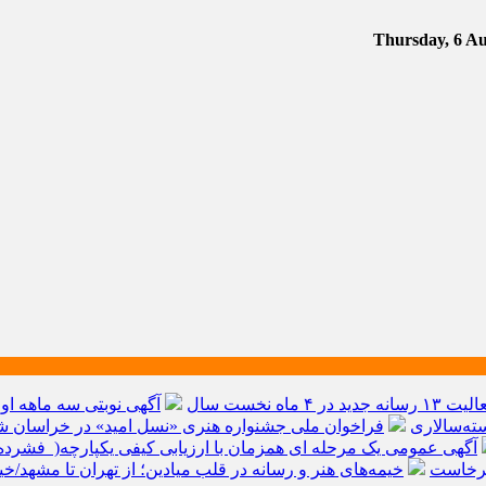
آگهی نوبتی سه ماهه اول سال ۱۴۰۵ حوز
ته‌سالاری
فراخوان ملی جشنواره هنری «نسل امید» در خراسان شم
آگهی عمومی یک مرحله ای همزمان با ارزیابی کیفی یکپارچه( فشرده 
برخاست
خیمه‌های هنر و رسانه در قلب میادین؛ از تهران تا مشهد/خ