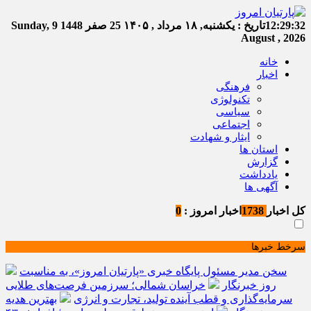
12:29:33
تاریخ :
یکشنبه, ۱۸ مرداد , ۱۴۰۵
25 صفر 1448
Sunday, 9
August , 2026
خانه
اخبار
فرهنگی
تکنولوژی
سیاسی
اجتماعی
ایثار و شهادت
استان ها
گزارش
یادداشت
آگهی ها
کل اخبار
1738
اخبار امروز :
0
سرخط خبرها
سخن مدیر مسئول پایگاه خبری «پارتیان امروز»، به مناسبت
روز خبرنگار
خراسان شمالی؛ سرزمین فرصت‌های طلایی
سرمایه‌گذاری و قطب آینده تولید، تجارت و انرژی
بهترین هدیه