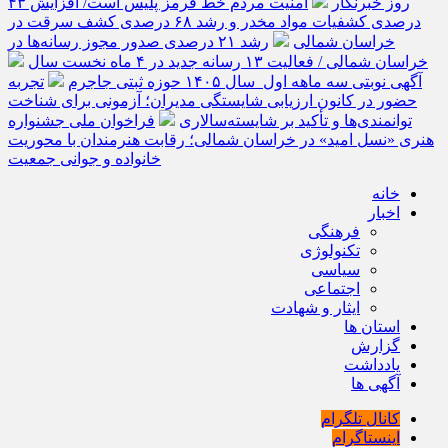
روز خبرنگار
امنیت مردم خط قرمز پلیس است/ افزایش ۴۳
درصدی کشفیات مواد مخدر و رشد ۶۸ درصدی کشف سرقت در
خراسان شمالی
رشد ۲۱ درصدی صدور مجوز رسانه‌ها در
خراسان شمالی / فعالیت ۱۳ رسانه جدید در ۴ ماه نخست سال
آگهی نوبتی سه ماهه اول سال ۱۴۰۵ حوزه ثبتی جاجرم
تجربه
حضور در کانون ارزیابی شایستگی مدیران؛ آزمونی برای شناخت
توانمندی‌ها و تأکید بر شایسته‌سالاری
فراخوان ملی جشنواره
هنری «نسل امید» در خراسان شمالی؛ رقابت هنرمندان با محوریت
خانواده و جوانی جمعیت
خانه
اخبار
فرهنگی
تکنولوژی
سیاسی
اجتماعی
ایثار و شهادت
استان ها
گزارش
یادداشت
آگهی ها
کانال تلگرام
اینستاگرام