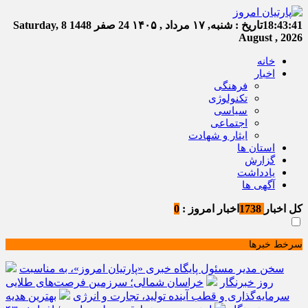
18:43:41
تاریخ :
شنبه, ۱۷ مرداد , ۱۴۰۵
24 صفر 1448
Saturday, 8
August , 2026
خانه
اخبار
فرهنگی
تکنولوژی
سیاسی
اجتماعی
ایثار و شهادت
استان ها
گزارش
یادداشت
آگهی ها
کل اخبار
1738
اخبار امروز :
0
سرخط خبرها
سخن مدیر مسئول پایگاه خبری «پارتیان امروز»، به مناسبت
روز خبرنگار
خراسان شمالی؛ سرزمین فرصت‌های طلایی
سرمایه‌گذاری و قطب آینده تولید، تجارت و انرژی
بهترین هدیه