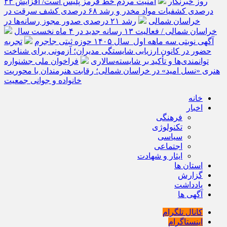
روز خبرنگار
امنیت مردم خط قرمز پلیس است/ افزایش ۴۳
درصدی کشفیات مواد مخدر و رشد ۶۸ درصدی کشف سرقت در
خراسان شمالی
رشد ۲۱ درصدی صدور مجوز رسانه‌ها در
خراسان شمالی / فعالیت ۱۳ رسانه جدید در ۴ ماه نخست سال
آگهی نوبتی سه ماهه اول سال ۱۴۰۵ حوزه ثبتی جاجرم
تجربه
حضور در کانون ارزیابی شایستگی مدیران؛ آزمونی برای شناخت
توانمندی‌ها و تأکید بر شایسته‌سالاری
فراخوان ملی جشنواره
هنری «نسل امید» در خراسان شمالی؛ رقابت هنرمندان با محوریت
خانواده و جوانی جمعیت
خانه
اخبار
فرهنگی
تکنولوژی
سیاسی
اجتماعی
ایثار و شهادت
استان ها
گزارش
یادداشت
آگهی ها
کانال تلگرام
اینستاگرام