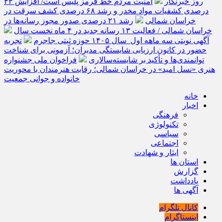
روز خبرنگار
امنیت مردم خط قرمز پلیس است/ افزایش ۴۳
درصدی کشفیات مواد مخدر و رشد ۶۸ درصدی کشف سرقت در
خراسان شمالی
رشد ۲۱ درصدی صدور مجوز رسانه‌ها در
خراسان شمالی / فعالیت ۱۳ رسانه جدید در ۴ ماه نخست سال
آگهی نوبتی سه ماهه اول سال ۱۴۰۵ حوزه ثبتی جاجرم
تجربه
حضور در کانون ارزیابی شایستگی مدیران؛ آزمونی برای شناخت
توانمندی‌ها و تأکید بر شایسته‌سالاری
فراخوان ملی جشنواره
هنری «نسل امید» در خراسان شمالی؛ رقابت هنرمندان با محوریت
خانواده و جوانی جمعیت
خانه
اخبار
فرهنگی
تکنولوژی
سیاسی
اجتماعی
ایثار و شهادت
استان ها
گزارش
یادداشت
آگهی ها
کانال تلگرام
اینستاگرام