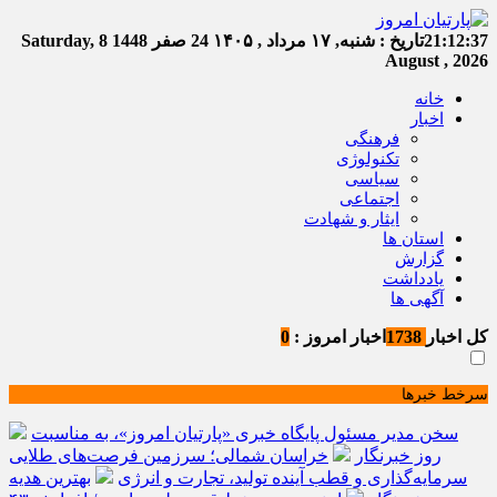
21:12:37
تاریخ :
شنبه, ۱۷ مرداد , ۱۴۰۵
24 صفر 1448
Saturday, 8
August , 2026
خانه
اخبار
فرهنگی
تکنولوژی
سیاسی
اجتماعی
ایثار و شهادت
استان ها
گزارش
یادداشت
آگهی ها
کل اخبار
1738
اخبار امروز :
0
سرخط خبرها
سخن مدیر مسئول پایگاه خبری «پارتیان امروز»، به مناسبت
روز خبرنگار
خراسان شمالی؛ سرزمین فرصت‌های طلایی
سرمایه‌گذاری و قطب آینده تولید، تجارت و انرژی
بهترین هدیه