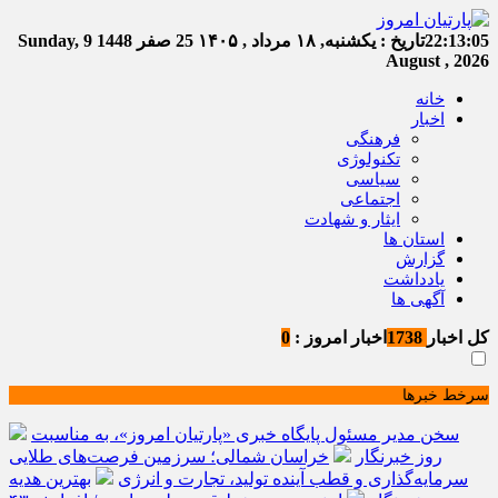
22:13:05
تاریخ :
یکشنبه, ۱۸ مرداد , ۱۴۰۵
25 صفر 1448
Sunday, 9
August , 2026
خانه
اخبار
فرهنگی
تکنولوژی
سیاسی
اجتماعی
ایثار و شهادت
استان ها
گزارش
یادداشت
آگهی ها
کل اخبار
1738
اخبار امروز :
0
سرخط خبرها
سخن مدیر مسئول پایگاه خبری «پارتیان امروز»، به مناسبت
روز خبرنگار
خراسان شمالی؛ سرزمین فرصت‌های طلایی
سرمایه‌گذاری و قطب آینده تولید، تجارت و انرژی
بهترین هدیه