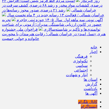
روز خبرنگار
امنیت مردم خط قرمز پلیس است/ افزایش ۴۳
درصدی کشفیات مواد مخدر و رشد ۶۸ درصدی کشف سرقت در
خراسان شمالی
رشد ۲۱ درصدی صدور مجوز رسانه‌ها در
خراسان شمالی / فعالیت ۱۳ رسانه جدید در ۴ ماه نخست سال
آگهی نوبتی سه ماهه اول سال ۱۴۰۵ حوزه ثبتی جاجرم
تجربه
حضور در کانون ارزیابی شایستگی مدیران؛ آزمونی برای شناخت
توانمندی‌ها و تأکید بر شایسته‌سالاری
فراخوان ملی جشنواره
هنری «نسل امید» در خراسان شمالی؛ رقابت هنرمندان با محوریت
خانواده و جوانی جمعیت
خانه
اخبار
فرهنگی
تکنولوژی
سیاسی
اجتماعی
ایثار و شهادت
استان ها
گزارش
یادداشت
آگهی ها
کانال تلگرام
اینستاگرام