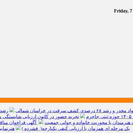
م
تجربه حضور در کانون ارزیابی شایستگی مد
هنرمندان با محوریت خانواده و جوانی جمعیت
آگهی فراخوان مناق
یک مرحله ای همزمان با ارزیابی کیفی یکپارچه( فشرده )
هنرنمای