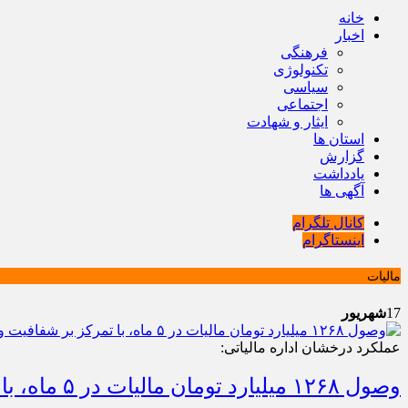
خانه
اخبار
فرهنگی
تکنولوژی
سیاسی
اجتماعی
ایثار و شهادت
استان ها
گزارش
یادداشت
آگهی ها
کانال تلگرام
اینستاگرام
مالیات
17
شهریور
عملکرد درخشان اداره مالیاتی:
وصول ۱۲۶۸ میلیارد تومان مالیات در ۵ ماه، با تمرکز بر شفافیت و مبارزه با فرار مالیاتی