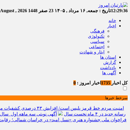
12:29:36
تاریخ :
جمعه, ۱۶ مرداد , ۱۴۰۵
23 صفر 1448
Friday, 7 August , 2026
خانه
اخبار
فرهنگی
تکنولوژی
سیاسی
اجتماعی
ایثار و شهادت
استان ها
گزارش
یادداشت
آگهی ها
کل اخبار
1735
اخبار امروز :
0
سرخط خبرها
امنیت مردم خط قرمز پلیس است/ افزایش ۴۳ درصدی کشفیات مواد مخدر و رشد ۶۸ درصدی کشف سرقت در خراسان شمالی
رسانه جدید در ۴ ماه نخست سال
آگهی نوبتی سه ماهه اول سال ۱۴۰۵ حوزه ثبتی جاجر
فراخوان ملی جشنواره هنری «نسل امید» در خراسان شمالی؛ رقابت 