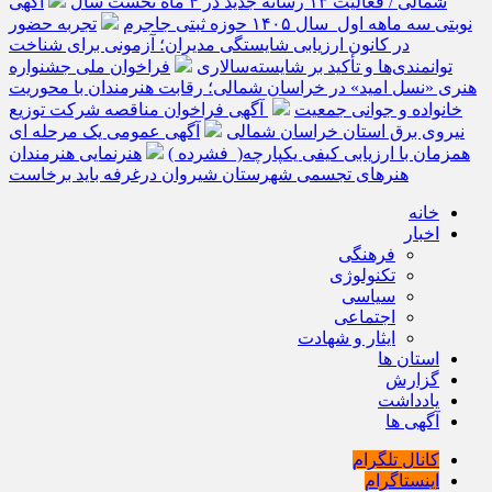
شمالی / فعالیت ۱۳ رسانه جدید در ۴ ماه نخست سال
آگهی
نوبتی سه ماهه اول سال ۱۴۰۵ حوزه ثبتی جاجرم
تجربه حضور
در کانون ارزیابی شایستگی مدیران؛ آزمونی برای شناخت
توانمندی‌ها و تأکید بر شایسته‌سالاری
فراخوان ملی جشنواره
هنری «نسل امید» در خراسان شمالی؛ رقابت هنرمندان با محوریت
خانواده و جوانی جمعیت
آگهی فراخوان مناقصه شرکت توزیع
نیروی برق استان خراسان شمالی
آگهی عمومی یک مرحله ای
همزمان با ارزیابی کیفی یکپارچه( فشرده )
هنرنمایی هنرمندان
هنرهای تجسمی شهرستان شیروان درغرفه باید برخاست
خانه
اخبار
فرهنگی
تکنولوژی
سیاسی
اجتماعی
ایثار و شهادت
استان ها
گزارش
یادداشت
آگهی ها
کانال تلگرام
اینستاگرام