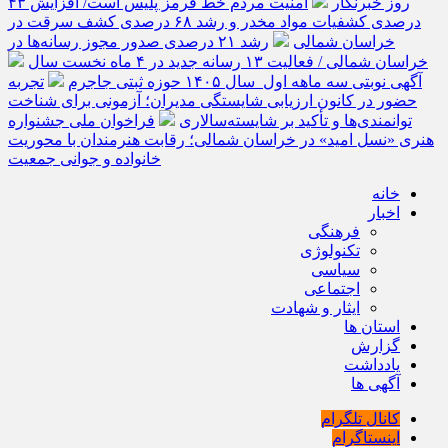
روز خبرنگار
امنیت مردم خط قرمز پلیس است/ افزایش ۴۳
درصدی کشفیات مواد مخدر و رشد ۶۸ درصدی کشف سرقت در
خراسان شمالی
رشد ۲۱ درصدی صدور مجوز رسانه‌ها در
خراسان شمالی / فعالیت ۱۳ رسانه جدید در ۴ ماه نخست سال
آگهی نوبتی سه ماهه اول سال ۱۴۰۵ حوزه ثبتی جاجرم
تجربه
حضور در کانون ارزیابی شایستگی مدیران؛ آزمونی برای شناخت
توانمندی‌ها و تأکید بر شایسته‌سالاری
فراخوان ملی جشنواره
هنری «نسل امید» در خراسان شمالی؛ رقابت هنرمندان با محوریت
خانواده و جوانی جمعیت
خانه
اخبار
فرهنگی
تکنولوژی
سیاسی
اجتماعی
ایثار و شهادت
استان ها
گزارش
یادداشت
آگهی ها
کانال تلگرام
اینستاگرام