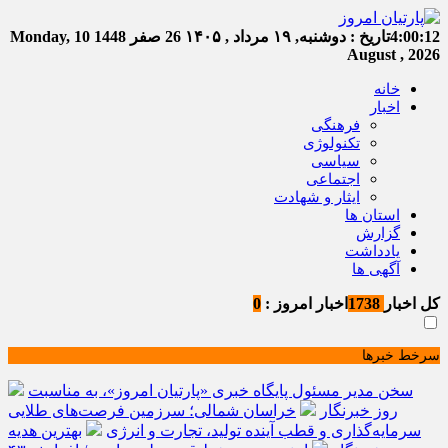
4:00:12
تاریخ :
دوشنبه, ۱۹ مرداد , ۱۴۰۵
26 صفر 1448
Monday, 10
August , 2026
خانه
اخبار
فرهنگی
تکنولوژی
سیاسی
اجتماعی
ایثار و شهادت
استان ها
گزارش
یادداشت
آگهی ها
کل اخبار
1738
اخبار امروز :
0
سرخط خبرها
سخن مدیر مسئول پایگاه خبری «پارتیان امروز»، به مناسبت
روز خبرنگار
خراسان شمالی؛ سرزمین فرصت‌های طلایی
سرمایه‌گذاری و قطب آینده تولید، تجارت و انرژی
بهترین هدیه