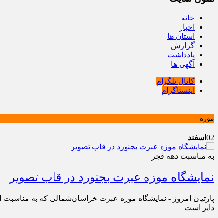
خانه
اخبار
استان ها
گزارش
یادداشت
آگهی ها
کانال تلگرام
اینستاگرام
موزه
02
اسفند
به مناسبت دهه فجر
نمایشگاه موزه عبرت بجنورد در قاب تصویر
دایر است