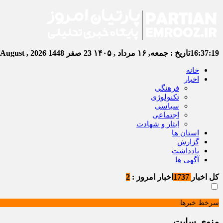
16:37:19
تاریخ :
جمعه, ۱۶ مرداد , ۱۴۰۵
23 صفر 1448
Friday, 7 August , 2026
خانه
اخبار
فرهنگی
تکنولوژی
سیاسی
اجتماعی
ایثار و شهادت
استان ها
گزارش
یادداشت
آگهی ها
کل اخبار
1737
اخبار امروز :
2
سرخط خبرها
منوی سایت