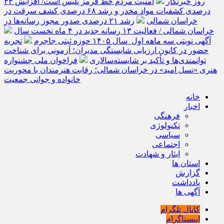
روز خبرنگار
امنیت مردم خط قرمز پلیس است/ افزایش ۴۳
درصدی کشفیات مواد مخدر و رشد ۶۸ درصدی کشف سرقت در
خراسان شمالی
رشد ۲۱ درصدی صدور مجوز رسانه‌ها در
خراسان شمالی / فعالیت ۱۳ رسانه جدید در ۴ ماه نخست سال
آگهی نوبتی سه ماهه اول سال ۱۴۰۵ حوزه ثبتی جاجرم
تجربه
حضور در کانون ارزیابی شایستگی مدیران؛ آزمونی برای شناخت
توانمندی‌ها و تأکید بر شایسته‌سالاری
فراخوان ملی جشنواره
هنری «نسل امید» در خراسان شمالی؛ رقابت هنرمندان با محوریت
خانواده و جوانی جمعیت
خانه
اخبار
فرهنگی
تکنولوژی
سیاسی
اجتماعی
ایثار و شهادت
استان ها
گزارش
یادداشت
آگهی ها
کانال تلگرام
اینستاگرام