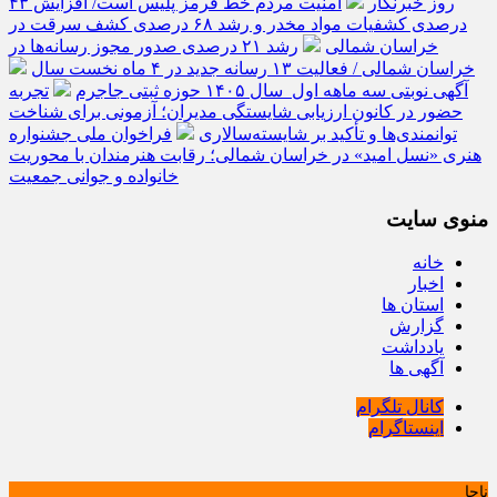
روز خبرنگار
امنیت مردم خط قرمز پلیس است/ افزایش ۴۳
درصدی کشفیات مواد مخدر و رشد ۶۸ درصدی کشف سرقت در
خراسان شمالی
رشد ۲۱ درصدی صدور مجوز رسانه‌ها در
خراسان شمالی / فعالیت ۱۳ رسانه جدید در ۴ ماه نخست سال
آگهی نوبتی سه ماهه اول سال ۱۴۰۵ حوزه ثبتی جاجرم
تجربه
حضور در کانون ارزیابی شایستگی مدیران؛ آزمونی برای شناخت
توانمندی‌ها و تأکید بر شایسته‌سالاری
فراخوان ملی جشنواره
هنری «نسل امید» در خراسان شمالی؛ رقابت هنرمندان با محوریت
خانواده و جوانی جمعیت
منوی سایت
خانه
اخبار
استان ها
گزارش
یادداشت
آگهی ها
کانال تلگرام
اینستاگرام
ناجا