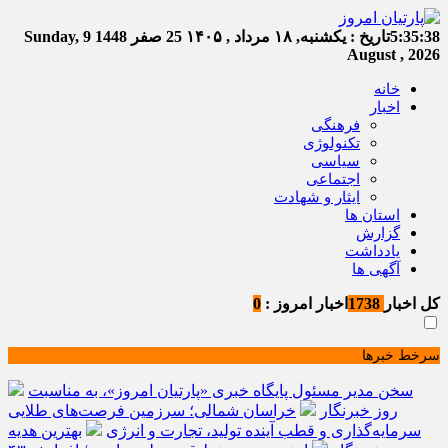
5:35:38
تاریخ :
یکشنبه, ۱۸ مرداد , ۱۴۰۵
25 صفر 1448
Sunday, 9
August , 2026
خانه
اخبار
فرهنگی
تکنولوژی
سیاسی
اجتماعی
ایثار و شهادت
استان ها
گزارش
یادداشت
آگهی ها
کل اخبار
1738
اخبار امروز :
0
سرخط خبرها
سخن مدیر مسئول پایگاه خبری «پارتیان امروز»، به مناسبت
روز خبرنگار
خراسان شمالی؛ سرزمین فرصت‌های طلایی
سرمایه‌گذاری و قطب آینده تولید، تجارت و انرژی
بهترین هدیه