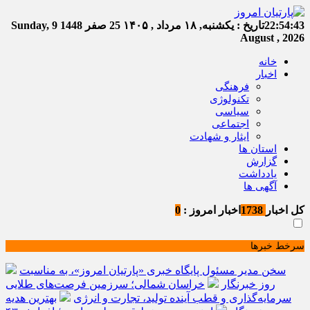
22:54:43
تاریخ :
یکشنبه, ۱۸ مرداد , ۱۴۰۵
25 صفر 1448
Sunday, 9
August , 2026
خانه
اخبار
فرهنگی
تکنولوژی
سیاسی
اجتماعی
ایثار و شهادت
استان ها
گزارش
یادداشت
آگهی ها
کل اخبار
1738
اخبار امروز :
0
سرخط خبرها
سخن مدیر مسئول پایگاه خبری «پارتیان امروز»، به مناسبت
روز خبرنگار
خراسان شمالی؛ سرزمین فرصت‌های طلایی
سرمایه‌گذاری و قطب آینده تولید، تجارت و انرژی
بهترین هدیه