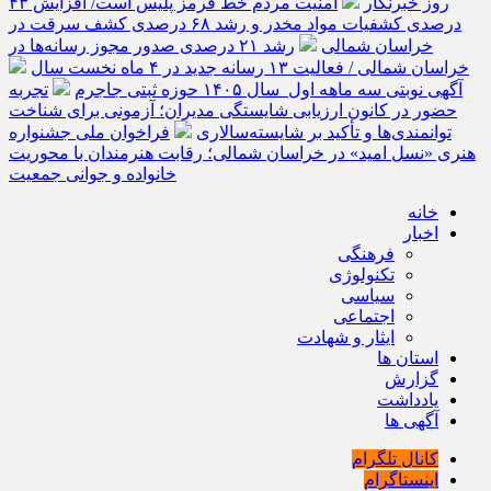
روز خبرنگار
امنیت مردم خط قرمز پلیس است/ افزایش ۴۳
درصدی کشفیات مواد مخدر و رشد ۶۸ درصدی کشف سرقت در
خراسان شمالی
رشد ۲۱ درصدی صدور مجوز رسانه‌ها در
خراسان شمالی / فعالیت ۱۳ رسانه جدید در ۴ ماه نخست سال
آگهی نوبتی سه ماهه اول سال ۱۴۰۵ حوزه ثبتی جاجرم
تجربه
حضور در کانون ارزیابی شایستگی مدیران؛ آزمونی برای شناخت
توانمندی‌ها و تأکید بر شایسته‌سالاری
فراخوان ملی جشنواره
هنری «نسل امید» در خراسان شمالی؛ رقابت هنرمندان با محوریت
خانواده و جوانی جمعیت
خانه
اخبار
فرهنگی
تکنولوژی
سیاسی
اجتماعی
ایثار و شهادت
استان ها
گزارش
یادداشت
آگهی ها
کانال تلگرام
اینستاگرام