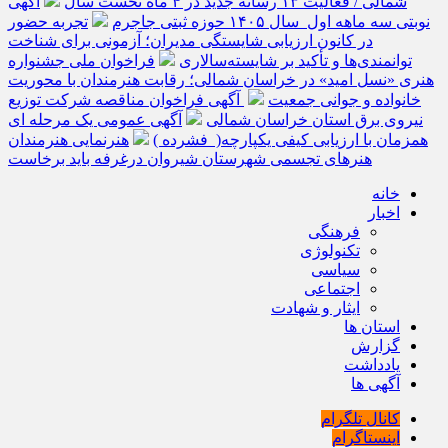
شمالی / فعالیت ۱۳ رسانه جدید در ۴ ماه نخست سال
آگهی
نوبتی سه ماهه اول سال ۱۴۰۵ حوزه ثبتی جاجرم
تجربه حضور
در کانون ارزیابی شایستگی مدیران؛ آزمونی برای شناخت
توانمندی‌ها و تأکید بر شایسته‌سالاری
فراخوان ملی جشنواره
هنری «نسل امید» در خراسان شمالی؛ رقابت هنرمندان با محوریت
خانواده و جوانی جمعیت
آگهی فراخوان مناقصه شرکت توزیع
نیروی برق استان خراسان شمالی
آگهی عمومی یک مرحله ای
همزمان با ارزیابی کیفی یکپارچه( فشرده )
هنرنمایی هنرمندان
هنرهای تجسمی شهرستان شیروان درغرفه باید برخاست
خانه
اخبار
فرهنگی
تکنولوژی
سیاسی
اجتماعی
ایثار و شهادت
استان ها
گزارش
یادداشت
آگهی ها
کانال تلگرام
اینستاگرام