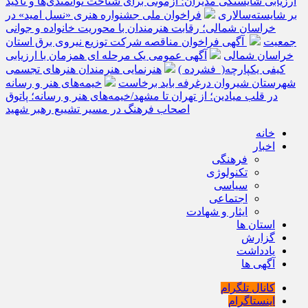
ارزیابی شایستگی مدیران؛ آزمونی برای شناخت توانمندی‌ها و تأکید
بر شایسته‌سالاری
فراخوان ملی جشنواره هنری «نسل امید» در
خراسان شمالی؛ رقابت هنرمندان با محوریت خانواده و جوانی
جمعیت
آگهی فراخوان مناقصه شرکت توزیع نیروی برق استان
خراسان شمالی
آگهی عمومی یک مرحله ای همزمان با ارزیابی
کیفی یکپارچه( فشرده )
هنرنمایی هنرمندان هنرهای تجسمی
شهرستان شیروان درغرفه باید برخاست
خیمه‌های هنر و رسانه
در قلب میادین؛ از تهران تا مشهد/خیمه‌های هنر و رسانه؛ پاتوق
اصحاب فرهنگ در مسیر تشییع رهبر شهید
خانه
اخبار
فرهنگی
تکنولوژی
سیاسی
اجتماعی
ایثار و شهادت
استان ها
گزارش
یادداشت
آگهی ها
کانال تلگرام
اینستاگرام