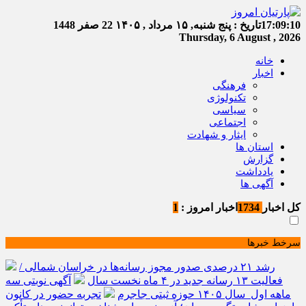
17:09:10
تاریخ :
پنج شنبه, ۱۵ مرداد , ۱۴۰۵
22 صفر 1448
Thursday, 6 August , 2026
خانه
اخبار
فرهنگی
تکنولوژی
سیاسی
اجتماعی
ایثار و شهادت
استان ها
گزارش
یادداشت
آگهی ها
کل اخبار
1734
اخبار امروز :
1
سرخط خبرها
رشد ۲۱ درصدی صدور مجوز رسانه‌ها در خراسان شمالی /
فعالیت ۱۳ رسانه جدید در ۴ ماه نخست سال
آگهی نوبتی سه
ماهه اول سال ۱۴۰۵ حوزه ثبتی جاجرم
تجربه حضور در کانون