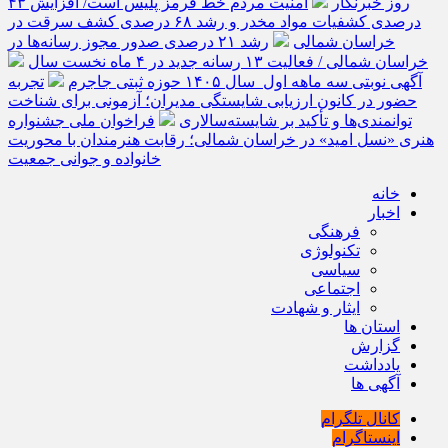
روز خبرنگار
امنیت مردم خط قرمز پلیس است/ افزایش ۴۳
درصدی کشفیات مواد مخدر و رشد ۶۸ درصدی کشف سرقت در
خراسان شمالی
رشد ۲۱ درصدی صدور مجوز رسانه‌ها در
خراسان شمالی / فعالیت ۱۳ رسانه جدید در ۴ ماه نخست سال
آگهی نوبتی سه ماهه اول سال ۱۴۰۵ حوزه ثبتی جاجرم
تجربه
حضور در کانون ارزیابی شایستگی مدیران؛ آزمونی برای شناخت
توانمندی‌ها و تأکید بر شایسته‌سالاری
فراخوان ملی جشنواره
هنری «نسل امید» در خراسان شمالی؛ رقابت هنرمندان با محوریت
خانواده و جوانی جمعیت
خانه
اخبار
فرهنگی
تکنولوژی
سیاسی
اجتماعی
ایثار و شهادت
استان ها
گزارش
یادداشت
آگهی ها
کانال تلگرام
اینستاگرام