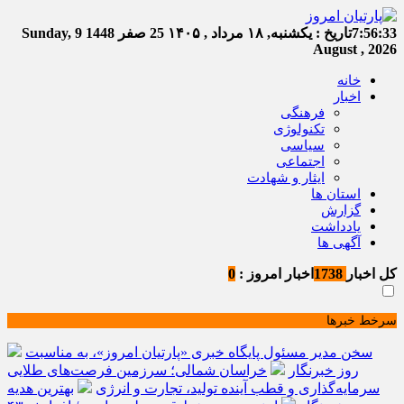
7:56:33
تاریخ :
یکشنبه, ۱۸ مرداد , ۱۴۰۵
25 صفر 1448
Sunday, 9
August , 2026
خانه
اخبار
فرهنگی
تکنولوژی
سیاسی
اجتماعی
ایثار و شهادت
استان ها
گزارش
یادداشت
آگهی ها
کل اخبار
1738
اخبار امروز :
0
سرخط خبرها
سخن مدیر مسئول پایگاه خبری «پارتیان امروز»، به مناسبت
روز خبرنگار
خراسان شمالی؛ سرزمین فرصت‌های طلایی
سرمایه‌گذاری و قطب آینده تولید، تجارت و انرژی
بهترین هدیه