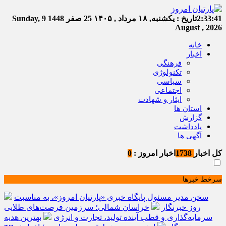
2:33:41
تاریخ :
یکشنبه, ۱۸ مرداد , ۱۴۰۵
25 صفر 1448
Sunday, 9
August , 2026
خانه
اخبار
فرهنگی
تکنولوژی
سیاسی
اجتماعی
ایثار و شهادت
استان ها
گزارش
یادداشت
آگهی ها
کل اخبار
1738
اخبار امروز :
0
سرخط خبرها
سخن مدیر مسئول پایگاه خبری «پارتیان امروز»، به مناسبت
روز خبرنگار
خراسان شمالی؛ سرزمین فرصت‌های طلایی
سرمایه‌گذاری و قطب آینده تولید، تجارت و انرژی
بهترین هدیه