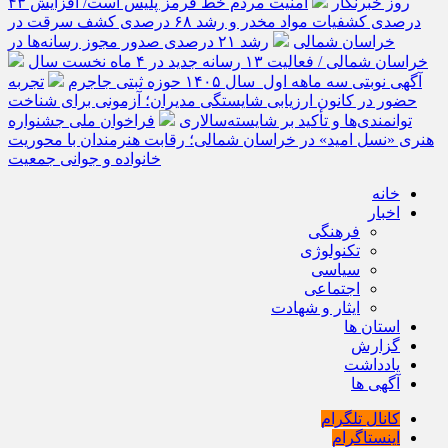
روز خبرنگار
امنیت مردم خط قرمز پلیس است/ افزایش ۴۳
درصدی کشفیات مواد مخدر و رشد ۶۸ درصدی کشف سرقت در
خراسان شمالی
رشد ۲۱ درصدی صدور مجوز رسانه‌ها در
خراسان شمالی / فعالیت ۱۳ رسانه جدید در ۴ ماه نخست سال
آگهی نوبتی سه ماهه اول سال ۱۴۰۵ حوزه ثبتی جاجرم
تجربه
حضور در کانون ارزیابی شایستگی مدیران؛ آزمونی برای شناخت
توانمندی‌ها و تأکید بر شایسته‌سالاری
فراخوان ملی جشنواره
هنری «نسل امید» در خراسان شمالی؛ رقابت هنرمندان با محوریت
خانواده و جوانی جمعیت
خانه
اخبار
فرهنگی
تکنولوژی
سیاسی
اجتماعی
ایثار و شهادت
استان ها
گزارش
یادداشت
آگهی ها
کانال تلگرام
اینستاگرام