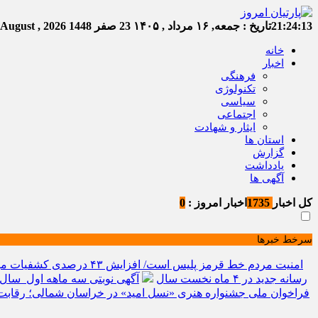
21:24:14
تاریخ :
جمعه, ۱۶ مرداد , ۱۴۰۵
23 صفر 1448
Friday, 7 August , 2026
خانه
اخبار
فرهنگی
تکنولوژی
سیاسی
اجتماعی
ایثار و شهادت
استان ها
گزارش
یادداشت
آگهی ها
کل اخبار
1735
اخبار امروز :
0
سرخط خبرها
امنیت مردم خط قرمز پلیس است/ افزایش ۴۳ درصدی کشفیات مواد مخدر و رشد ۶۸ درصدی کشف سرقت در خراسان شمالی
رسانه جدید در ۴ ماه نخست سال
آگهی نوبتی سه ماهه اول سال ۱۴۰۵ حوزه ثبتی جاجر
فراخوان ملی جشنواره هنری «نسل امید» در خراسان شمالی؛ رقابت 