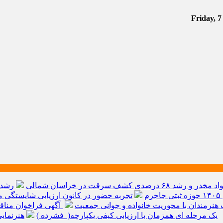
م
تجربه حضور در کانون ارزیابی شایستگی مد
هنرمندان با محوریت خانواده و جوانی جمعیت
آگهی فراخوان مناق
یک مرحله ای همزمان با ارزیابی کیفی یکپارچه( فشرده )
هنرنمای