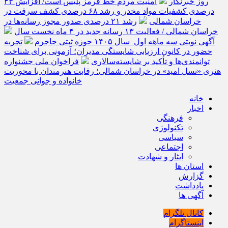
روز خبرنگار
امنیت مردم خط قرمز پلیس است/ افزایش ۴۳
درصدی کشفیات مواد مخدر و رشد ۶۸ درصدی کشف سرقت در
خراسان شمالی
رشد ۲۱ درصدی صدور مجوز رسانه‌ها در
خراسان شمالی / فعالیت ۱۳ رسانه جدید در ۴ ماه نخست سال
آگهی نوبتی سه ماهه اول سال ۱۴۰۵ حوزه ثبتی جاجرم
تجربه
حضور در کانون ارزیابی شایستگی مدیران؛ آزمونی برای شناخت
توانمندی‌ها و تأکید بر شایسته‌سالاری
فراخوان ملی جشنواره
هنری «نسل امید» در خراسان شمالی؛ رقابت هنرمندان با محوریت
خانواده و جوانی جمعیت
خانه
اخبار
فرهنگی
تکنولوژی
سیاسی
اجتماعی
ایثار و شهادت
استان ها
گزارش
یادداشت
آگهی ها
کانال تلگرام
اینستاگرام