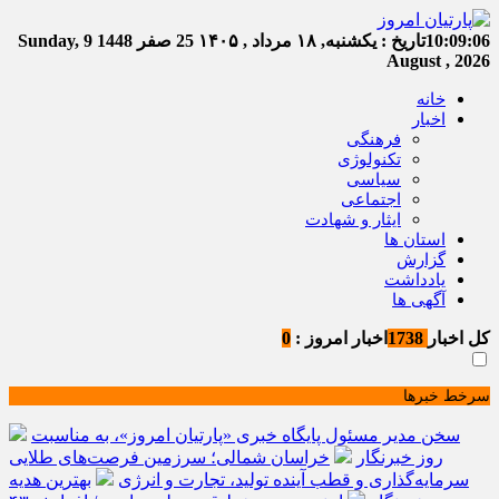
10:09:06
تاریخ :
یکشنبه, ۱۸ مرداد , ۱۴۰۵
25 صفر 1448
Sunday, 9
August , 2026
خانه
اخبار
فرهنگی
تکنولوژی
سیاسی
اجتماعی
ایثار و شهادت
استان ها
گزارش
یادداشت
آگهی ها
کل اخبار
1738
اخبار امروز :
0
سرخط خبرها
سخن مدیر مسئول پایگاه خبری «پارتیان امروز»، به مناسبت
روز خبرنگار
خراسان شمالی؛ سرزمین فرصت‌های طلایی
سرمایه‌گذاری و قطب آینده تولید، تجارت و انرژی
بهترین هدیه