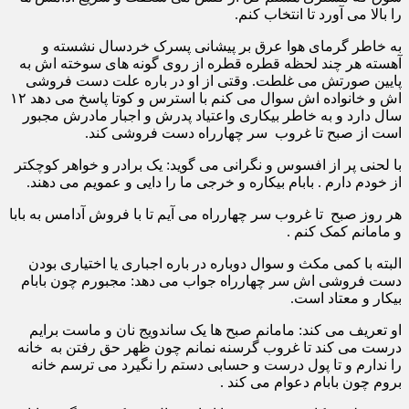
را بالا می آورد تا انتخاب کنم.
به خاطر گرمای هوا عرق بر پیشانی پسرک خردسال نشسته و
آهسته هر چند لحظه قطره قطره از روی گونه های سوخته اش به
پایین صورتش می غلطت. وقتی از او در باره علت دست فروشی
اش و خانواده اش سوال می کنم با استرس و کوتا پاسخ می دهد ۱۲
سال دارد و به خاطر بیکاری واعتیاد پدرش و اجبار مادرش مجبور
است از صبح تا غروب سر چهارراه دست فروشی کند.
با لحنی پر از افسوس و نگرانی می گوید: یک برادر و خواهر کوچکتر
از خودم دارم . بابام بیکاره و خرجی ما را دایی و عمویم می دهند.
هر روز صبح تا غروب سر چهارراه می آیم تا با فروش آدامس به بابا
و مامانم کمک کنم .
البته با کمی مکث و سوال دوباره در باره اجباری یا اختیاری بودن
دست فروشی اش سر چهارراه جواب می دهد: مجبورم چون بابام
بیکار و معتاد است.
او تعریف می کند: مامانم صبح ها یک ساندویج نان و ماست برایم
درست می کند تا غروب گرسنه نمانم چون ظهر حق رفتن به خانه
را ندارم و تا پول درست و حسابی دستم را نگیرد می ترسم خانه
بروم چون بابام دعوام می کند .