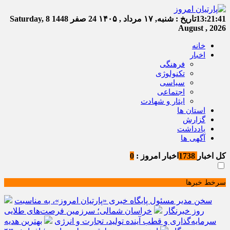
13:21:42
تاریخ :
شنبه, ۱۷ مرداد , ۱۴۰۵
24 صفر 1448
Saturday, 8
August , 2026
خانه
اخبار
فرهنگی
تکنولوژی
سیاسی
اجتماعی
ایثار و شهادت
استان ها
گزارش
یادداشت
آگهی ها
کل اخبار
1738
اخبار امروز :
0
سرخط خبرها
سخن مدیر مسئول پایگاه خبری «پارتیان امروز»، به مناسبت
روز خبرنگار
خراسان شمالی؛ سرزمین فرصت‌های طلایی
سرمایه‌گذاری و قطب آینده تولید، تجارت و انرژی
بهترین هدیه