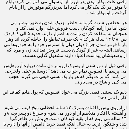
وقتی علت بیکار بودن پدرش را از او سوال می کنم می گوید: بابام
با موتور در یک پیک کار می کرد اما پدربزرگم موتورش را از بابام
گرفت و او بیکار شد .
هر لحظه بر شدت گرما به خاطر نزدیک شدن به ظهر بیشتر می
شود اما در اراده کودکان دست فروش خللی وارد نمی کند و
همچنان به متقاعد کردن راننده ها اصرار دارند. حدود ۵ الی ۶ کودک
بین ۸ تا ۱۴ ساله هر کدام یک طرف تقاطع را احاطه کرده اند وهر
بار با قرمز شدن چراغ دوان دوان با استرس خود را به خودروها می
رسانند. البته به غیر از کودکان دست فروش تعدادی زن و مرد که
از وضعیتشان پیداست اعتیاد دارند مشغول گدایی هستند.
وقتی قبل از دور شدن از پسرک آرزو بر دل مانده درباره آرزوهایش
می پرسم با افسوس تمام جواب می دهد: “دوستانم خیلی ولخرجی
می کنند اگه برات بگم که هر بار یک بستی قیفی می گیرند تعجب
می کنی و شاخ در می یاری.
دلم یک بستنی قیفی بزرگ می خواد افسوس که پول هایم کفاف این
کار را نمی دهد”.
از آرزوی پیش پا افتاده پسرک ۱۲ ساله لحظاتی میخ کوب می شوم
و آهسته با افکار متلاطم از او دور می شوم و سراغ دو پسر بچه ۸و
۱۴ ساله می روم که از بقیه کودکان دست فروش در ظاهرگویا
شاد و شنگول ترند. به خیال اینکه قصد خرید آدامس از آنها را دارم با