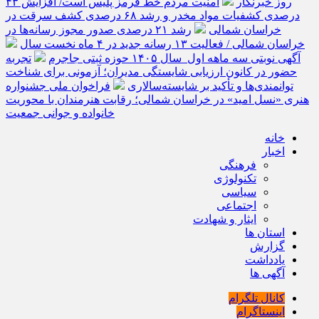
روز خبرنگار
امنیت مردم خط قرمز پلیس است/ افزایش ۴۳
درصدی کشفیات مواد مخدر و رشد ۶۸ درصدی کشف سرقت در
خراسان شمالی
رشد ۲۱ درصدی صدور مجوز رسانه‌ها در
خراسان شمالی / فعالیت ۱۳ رسانه جدید در ۴ ماه نخست سال
آگهی نوبتی سه ماهه اول سال ۱۴۰۵ حوزه ثبتی جاجرم
تجربه
حضور در کانون ارزیابی شایستگی مدیران؛ آزمونی برای شناخت
توانمندی‌ها و تأکید بر شایسته‌سالاری
فراخوان ملی جشنواره
هنری «نسل امید» در خراسان شمالی؛ رقابت هنرمندان با محوریت
خانواده و جوانی جمعیت
خانه
اخبار
فرهنگی
تکنولوژی
سیاسی
اجتماعی
ایثار و شهادت
استان ها
گزارش
یادداشت
آگهی ها
کانال تلگرام
اینستاگرام