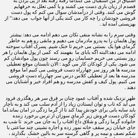
اشتیاق از من استقبال می کننداما رفته رفته بعد از پی بردن به
قصدم از زبان بازی دست می کشند و با کمی تعلل به حرفهایم
گوش می کنند. وقتی از درآمدشان سوال می کنم که پول دست
فروشی خودشان را چه کار می کنند یکی از آنها جواب می دهد:” از
بهزیستی آمده اید .
وقتی سرم را به نشانه منفی تکان می دهم ادامه می دهد: بیشتر
پول هایمان را به پدرو مادرمان می دهیم و مابقی رو هم به خاطر
گرمای هوا یک بستنی می خریم‌ تا خنک شیم. پسرک آفتاب سوخته
ادامه می دهد:البته اگه بابای ما بفهمند که کمی از پول هایمان را هر
روز بستنی می خریم حسابمان رو می رسند چون پول موادشان کم
می شود. یکی از کودکان کار می گوید : الان تابستان موقع تعطیلی
مدرسه ها هر روز سر چهارراه دست فروشی می کنیم اما موقع
مدرسه ها بعد از تعطیلی کلاس درس سر چهارراه دست فروشی
می کنیم. پول کیف و کفش مدرسه رو هم افراد خیر و آشنایان می
دهند .
ظهر نزدیک شده و آفتاب عمود چنان بر فرق سر هر رهگذری فرود
می آید که تاب و توان ایستادن زیاد را از آدم سلب می کند و به ناچار
باید سایه بانی برای خودش پیدا کند تا از گرما زدگی در امان بماند.اما
کودکان دست فروش زیر گرمای سوزان از ترس برخورد زننده
خانواده گرما زدگی و شلاق داغ آفتاب را به جان می خرند تا شب به
جای خیابان زیر سقف خانه نمور زده و اجاره نشینی چند ساعتی با
شکم نصف و نیمه پر و گاهی گرسنه سر به بالین خشک بگذارند ،