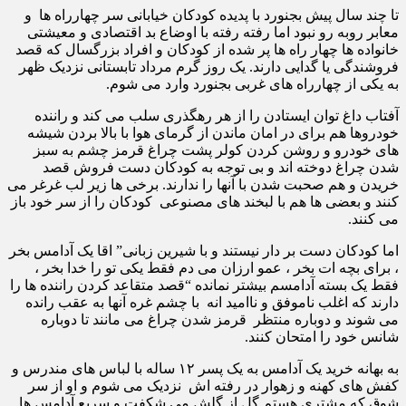
تا چند سال پیش بجنورد با پدیده کودکان خیابانی سر چهارراه ها و
معابر روبه رو نبود اما رفته رفته با اوضاع بد اقتصادی و معیشتی
خانواده ها چهار راه ها پر شده از کودکان و افراد بزرگسال که قصد
فروشندگی یا گدایی دارند. یک روز گرم مرداد تابستانی نزدیک ظهر
به یکی از چهارراه های غربی بجنورد وارد می شوم.
آفتاب داغ توان ایستادن را از هر رهگذری سلب می کند و راننده
خودروها هم برای در امان ماندن از گرمای هوا با بالا بردن شیشه
های خودرو و روشن کردن کولر پشت چراغ قرمز چشم به سبز
شدن چراغ دوخته اند و بی توجه به کودکان دست فروش قصد
خریدن و هم صحبت شدن با آنها را ندارند. برخی ها زیر لب غرغر می
کنند و بعضی ها هم با لبخند های مصنوعی کودکان را از سر خود باز
می کنند.
اما کودکان دست بر دار نیستند و با شیرین زبانی” اقا یک آدامس بخر
، برای بچه ات بخر ، عمو ارزان می دم فقط یکی تو را خدا بخر ،
فقط یک بسته آدامسم بیشتر نمانده “قصد متقاعد کردن راننده ها را
دارند که اغلب ناموفق و ناامید انه با چشم غره آنها به عقب رانده
می شوند و دوباره منتظر قرمز شدن چراغ می مانند تا دوباره
شانس خود را امتحان کنند.
به بهانه خرید یک آدامس به یک پسر ۱۲ ساله با لباس های مندرس و
کفش های کهنه و زهوار در رفته اش نزدیک می شوم و او از سر
شوق که مشتری هستم گل از گلش می شکفت و سریع آدامس ها