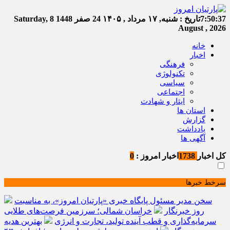
7:50:37
تاریخ :
شنبه, ۱۷ مرداد , ۱۴۰۵
24 صفر 1448
Saturday, 8
August , 2026
خانه
اخبار
فرهنگی
تکنولوژی
سیاسی
اجتماعی
ایثار و شهادت
استان ها
گزارش
یادداشت
آگهی ها
کل اخبار
1738
اخبار امروز :
0
سرخط خبرها
سخن مدیر مسئول پایگاه خبری «پارتیان امروز»، به مناسبت
روز خبرنگار
خراسان شمالی؛ سرزمین فرصت‌های طلایی
سرمایه‌گذاری و قطب آینده تولید، تجارت و انرژی
بهترین هدیه