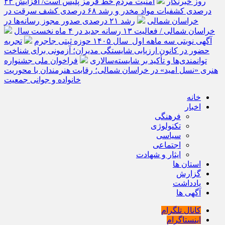
روز خبرنگار
امنیت مردم خط قرمز پلیس است/ افزایش ۴۳
درصدی کشفیات مواد مخدر و رشد ۶۸ درصدی کشف سرقت در
خراسان شمالی
رشد ۲۱ درصدی صدور مجوز رسانه‌ها در
خراسان شمالی / فعالیت ۱۳ رسانه جدید در ۴ ماه نخست سال
آگهی نوبتی سه ماهه اول سال ۱۴۰۵ حوزه ثبتی جاجرم
تجربه
حضور در کانون ارزیابی شایستگی مدیران؛ آزمونی برای شناخت
توانمندی‌ها و تأکید بر شایسته‌سالاری
فراخوان ملی جشنواره
هنری «نسل امید» در خراسان شمالی؛ رقابت هنرمندان با محوریت
خانواده و جوانی جمعیت
خانه
اخبار
فرهنگی
تکنولوژی
سیاسی
اجتماعی
ایثار و شهادت
استان ها
گزارش
یادداشت
آگهی ها
کانال تلگرام
اینستاگرام