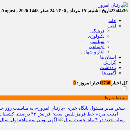
22:44:37
تاریخ :
شنبه, ۱۷ مرداد , ۱۴۰۵
24 صفر 1448
Saturday, 8 August , 2026
خانه
اخبار
فرهنگی
تکنولوژی
سیاسی
اجتماعی
ایثار و شهادت
استان ها
گزارش
یادداشت
آگهی ها
کل اخبار
1738
اخبار امروز :
0
سرخط خبرها
سخن مدیر مسئول پایگاه خبری «پارتیان امروز»، به مناسبت روز خب
امنیت مردم خط قرمز پلیس است/ افزایش ۴۳ درصدی کشفیات مواد مخدر و رشد ۶۸ درصدی کشف سرقت در خراسان شمالی
رسانه جدید در ۴ ماه نخست سال
آگهی نوبتی سه ماهه اول سال ۱۴۰۵ حوزه ثبتی جاجر