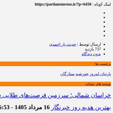
لینک کوتاه :
https://partianemrooz.ir/?p=6450
ارسال توسط :
حدیث یار احمدی
737 بازدید
بدون دیدگاه
برچسب ها
پارتیان امروز
خورشید
ستارگان
نوشته های مشابه
خراسان شمالی؛ سرزمین فرصت‌های طلایی سرم
بهترین هدیه روز خبرنگار
16 مرداد 1405 - 16:53