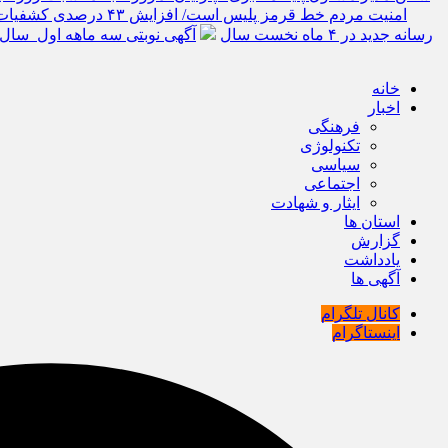
امنیت مردم خط قرمز پلیس است/ افزایش ۴۳ درصدی کشفیات مواد مخدر و رشد ۶۸ درصدی کشف سرقت در خراسان شمالی
رسانه جدید در ۴ ماه نخست سال
آگهی نوبتی سه ماهه اول سال ۱۴۰۵ حوزه ثبتی جاجر
خانه
اخبار
فرهنگی
تکنولوژی
سیاسی
اجتماعی
ایثار و شهادت
استان ها
گزارش
یادداشت
آگهی ها
کانال تلگرام
اینستاگرام