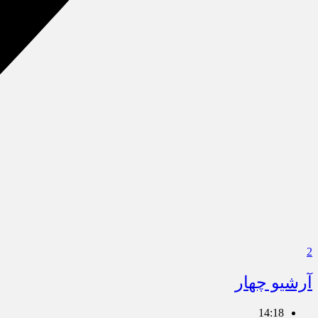
2
آرشیو چهار
14:18