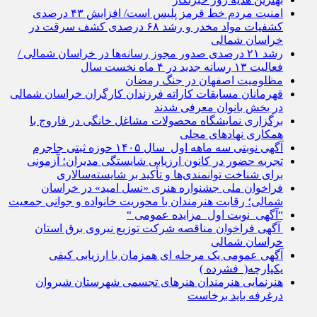
امنیت مردم خط قرمز پلیس است/ افزایش ۴۳ درصدی
کشفیات مواد مخدر و رشد ۶۸ درصدی کشف سرقت در
خراسان شمالی
رشد ۲۱ درصدی صدور مجوز رسانه‌ها در خراسان شمالی /
فعالیت ۱۳ رسانه جدید در ۴ ماه نخست سال
مظلومیت اصفهان در جنگ رمضان
قهرمانان مسابقات کاراته فرزندان کارگران خراسان شمالی
در بخش بانوان معرفی شدند
برگزاری نمایشگاه محصولات مشاغل خانگی در فاروج با
همکاری نهادهای محلی
آگهی نوبتی سه ماهه اول سال ۱۴۰۵ حوزه ثبتی جاجرم
تجربه حضور در کانون ارزیابی شایستگی مدیران؛ آزمونی
برای شناخت توانمندی‌ها و تأکید بر شایسته‌سالاری
فراخوان ملی جشنواره هنری «نسل امید» در خراسان
شمالی؛ رقابت هنرمندان با محوریت خانواده و جوانی جمعیت
“آگهی نوبت اول مزایده عمومی “
آگهی فراخوان مناقصه شرکت توزیع نیروی برق استان
خراسان شمالی
آگهی عمومی یک مرحله ای همزمان با ارزیابی کیفی
یکپارچه( فشرده )
هنرنمایی هنرمندان هنرهای تجسمی شهرستان شیروان
درغرفه باید برخاست