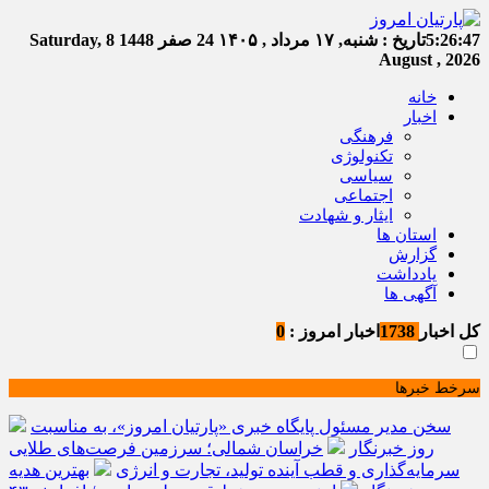
5:26:48
تاریخ :
شنبه, ۱۷ مرداد , ۱۴۰۵
24 صفر 1448
Saturday, 8
August , 2026
خانه
اخبار
فرهنگی
تکنولوژی
سیاسی
اجتماعی
ایثار و شهادت
استان ها
گزارش
یادداشت
آگهی ها
کل اخبار
1738
اخبار امروز :
0
سرخط خبرها
سخن مدیر مسئول پایگاه خبری «پارتیان امروز»، به مناسبت
روز خبرنگار
خراسان شمالی؛ سرزمین فرصت‌های طلایی
سرمایه‌گذاری و قطب آینده تولید، تجارت و انرژی
بهترین هدیه