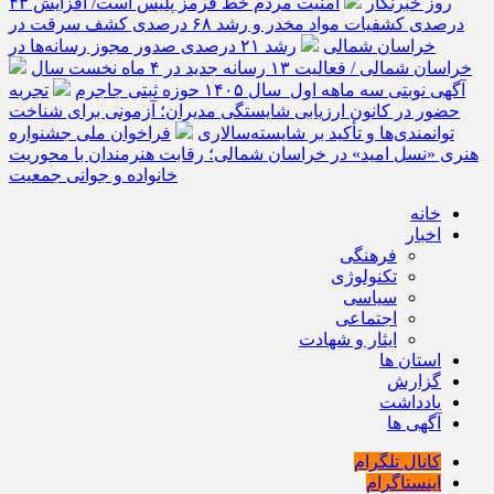
روز خبرنگار
امنیت مردم خط قرمز پلیس است/ افزایش ۴۳
درصدی کشفیات مواد مخدر و رشد ۶۸ درصدی کشف سرقت در
خراسان شمالی
رشد ۲۱ درصدی صدور مجوز رسانه‌ها در
خراسان شمالی / فعالیت ۱۳ رسانه جدید در ۴ ماه نخست سال
آگهی نوبتی سه ماهه اول سال ۱۴۰۵ حوزه ثبتی جاجرم
تجربه
حضور در کانون ارزیابی شایستگی مدیران؛ آزمونی برای شناخت
توانمندی‌ها و تأکید بر شایسته‌سالاری
فراخوان ملی جشنواره
هنری «نسل امید» در خراسان شمالی؛ رقابت هنرمندان با محوریت
خانواده و جوانی جمعیت
خانه
اخبار
فرهنگی
تکنولوژی
سیاسی
اجتماعی
ایثار و شهادت
استان ها
گزارش
یادداشت
آگهی ها
کانال تلگرام
اینستاگرام