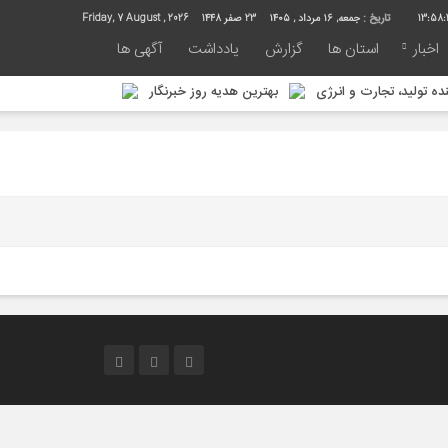
13:58:
تاریخ :
جمعه, ۱۶ مرداد , ۱۴۰۵
23 صفر 1448
Friday, 7 August , 2026
اخبار
استان ها
گزارش
یادداشت
آگهی ها
ه تولید، تجارت و انرژی
بهترین هدیه روز خبرنگار
آگهی نوبتی سه ماهه اول سال ۱۴۰۵ حوزه ثبتی جاجرم
وانمندی‌ها و تأکید بر شایسته‌سالاری
هنرمندان با محوریت خانواده و جوانی جمعیت
ی