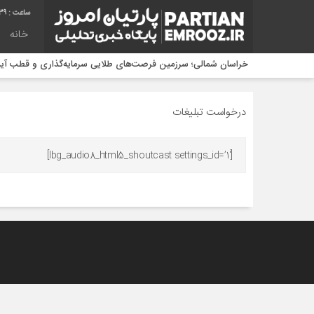
39
خانه
خراسان شمالی؛ سرزمین فرصت‌های طلایی سرمایه‌گذاری و قطب آیند
امنیت مردم خط قرمز پلیس است/ افزایش ۴۳ درصدی کشفیات مواد مخدر و رشد ۶۸ درصدی کشف سرقت در خراسان شمالی
رشد ۲۱ درصدی صدور مجوز رسانه‌ها در خراسان شمالی / فعالیت ۱۳ رسانه جدید در ۴ ماه نخست سال
درخواست تبلیغات
تجربه حضور در کانون ارزیابی شایستگی مدیران؛ آزمونی برای شناخت ت
[lbg_audio8_html5_shoutcast settings_id=’1′]
فراخوان ملی جشنواره هنری «نسل امید» در خراسان شمالی؛ رقابت 
آگهی فراخوان مناقصه شرکت توزیع نیروی برق استان خراسان شمال