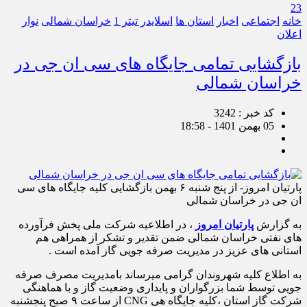
23
خانه
اجتماعی
اخبار
استان ها
اسلایدر تیتر 1
خراسان شمالی
نوار
اعلان
بازگشایی تمامی جایگاه های سی ان جی در
خراسان شمالی
کد خبر : 3242
05 بهمن 1401 - 18:58
پارتیان امروز- از پنج شنبه ۶ بهمن بازگشایی کلیه جایگاه های سی
ان جی در خراسان شمالی
به گزارش
پارتیان امروز
، در اطلاعیه شرکت ملی پخش فرآورده
های نفتی خراسان شمالی ضمن تقدیر و تشکر از همراهی هم
استانی های عزیز در مدیریت صرفه جویی گاز آمده است .
به اطلاع کلیه شهروندان گرامی میرساند بامدیریت مصرف صرفه
جویی توسط شما بزرگواران و پایداری وضعیت گاز و با هماهنگی
شرکت گاز استان ،کلیه جایگاه هی CNG از ساعت ۹ صبح پنجشنبه