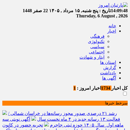
14:09:49
تاریخ :
پنج شنبه, ۱۵ مرداد , ۱۴۰۵
22 صفر 1448
Thursday, 6 August , 2026
خانه
اخبار
فرهنگی
تکنولوژی
سیاسی
اجتماعی
ایثار و شهادت
استان ها
گزارش
یادداشت
آگهی ها
کل اخبار
1734
اخبار امروز :
1
سرخط خبرها
رشد ۲۱ درصدی صدور مجوز رسانه‌ها در خراسان شمالی /
فعالیت ۱۳ رسانه جدید در ۴ ماه نخست سال
آگهی نوبتی سه
ماهه اول سال ۱۴۰۵ حوزه ثبتی جاجرم
تجربه حضور در کانون