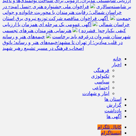
ارزیابی شایستگی مدیران؛ آزمونی برای شناخت توانمندی‌ها و تأکید
بر شایسته‌سالاری
فراخوان ملی جشنواره هنری «نسل امید» در
خراسان شمالی؛ رقابت هنرمندان با محوریت خانواده و جوانی
جمعیت
آگهی فراخوان مناقصه شرکت توزیع نیروی برق استان
خراسان شمالی
آگهی عمومی یک مرحله ای همزمان با ارزیابی
کیفی یکپارچه( فشرده )
هنرنمایی هنرمندان هنرهای تجسمی
شهرستان شیروان درغرفه باید برخاست
خیمه‌های هنر و رسانه
در قلب میادین؛ از تهران تا مشهد/خیمه‌های هنر و رسانه؛ پاتوق
اصحاب فرهنگ در مسیر تشییع رهبر شهید
خانه
اخبار
فرهنگی
تکنولوژی
سیاسی
اجتماعی
ایثار و شهادت
استان ها
گزارش
یادداشت
آگهی ها
کانال تلگرام
اینستاگرام