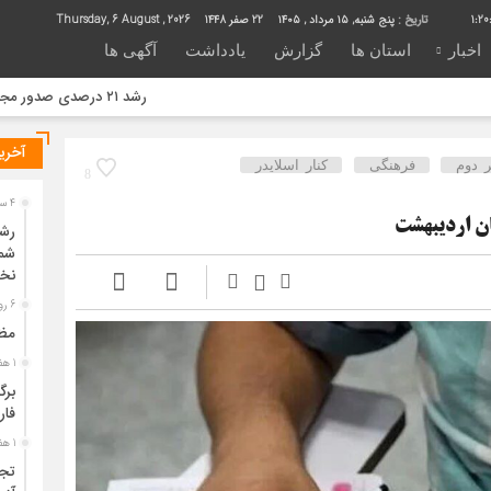
1:20
تاریخ :
پنج شنبه, ۱۵ مرداد , ۱۴۰۵
22 صفر 1448
Thursday, 6 August , 2026
اخبار
استان ها
گزارش
یادداشت
آگهی ها
رشد ۲۱ درصدی صدور مجوز رسانه‌ها در خراسان شمالی / فعالیت ۱۳ رسانه جدید در ۴ ماه نخست سال
آخرین
ر دوم
فرهنگی
کنار اسلایدر
8
4 ساعت قبل
نخ
6 روز قبل
مظل
1 هفته قبل
برگ
فار
1 هفته قبل
تجر