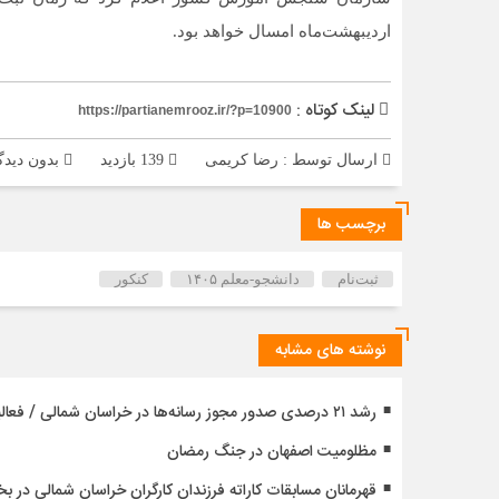
اردیبهشت‌ماه امسال خواهد بود.
لینک کوتاه :
https://partianemrooz.ir/?p=10900
ارسال توسط :
رضا کریمی
139 بازدید
بدون دیدگ
برچسب ها
ثبت‌نام
دانشجو-معلم ۱۴۰۵
کنکور
نوشته های مشابه
رشد ۲۱ درصدی صدور مجوز رسانه‌ها در خراسان شمالی / فعالیت ۱۳ رسانه جدید در ۴ ماه نخست سال
مظلومیت اصفهان در جنگ رمضان
قهرمانان مسابقات کاراته فرزندان کارگران خراسان شمالی در 