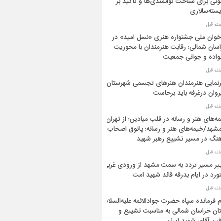
ونی برای شناخت توانمندی‌ها و تأکید بر
سته‌سالاری
خوان ملی جشنواره هنری «نسل امید» در
سان شمالی؛ رقابت هنرمندان با محوریت
واده و جوانی جمعیت
نمایی هنرمندان هنرهای تجسمی شهرستان
وان درغرفه باید برخاست
ه‌های هنر و رسانه در قلب میادین؛ از تهران
مشهد/خیمه‌های هنر و رسانه؛ پاتوق اصحاب
نگ در مسیر تشییع رهبر شهید
یر مسیر تردد به سمت مشهد از ورودی غربی
ورد در ایام بدرقه قائد شهید امت
م فرمانده سپاه حضرت جوادالائمه علیه‌السلام
ان خراسان شمالی به مناسبت تشییع و