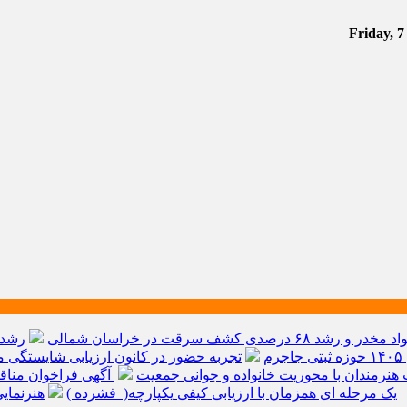
م
تجربه حضور در کانون ارزیابی شایستگی مد
هنرمندان با محوریت خانواده و جوانی جمعیت
آگهی فراخوان مناق
یک مرحله ای همزمان با ارزیابی کیفی یکپارچه( فشرده )
هنرنمای