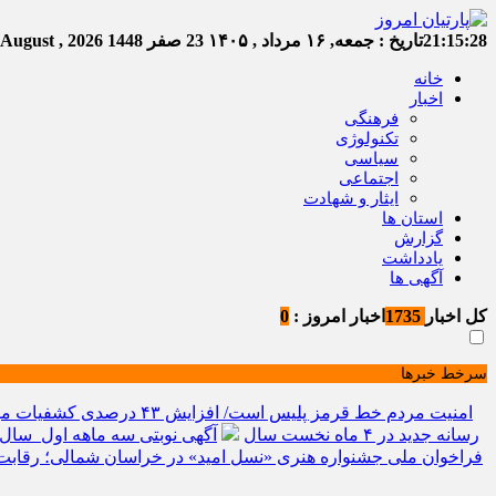
21:15:28
تاریخ :
جمعه, ۱۶ مرداد , ۱۴۰۵
23 صفر 1448
Friday, 7 August , 2026
خانه
اخبار
فرهنگی
تکنولوژی
سیاسی
اجتماعی
ایثار و شهادت
استان ها
گزارش
یادداشت
آگهی ها
کل اخبار
1735
اخبار امروز :
0
سرخط خبرها
امنیت مردم خط قرمز پلیس است/ افزایش ۴۳ درصدی کشفیات مواد مخدر و رشد ۶۸ درصدی کشف سرقت در خراسان شمالی
رسانه جدید در ۴ ماه نخست سال
آگهی نوبتی سه ماهه اول سال ۱۴۰۵ حوزه ثبتی جاجر
فراخوان ملی جشنواره هنری «نسل امید» در خراسان شمالی؛ رقابت 