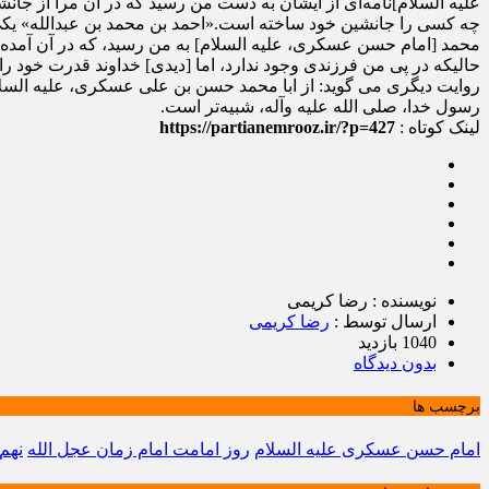
علیه‏ السلام]نامه‏‌ای از ایشان به دست من رسید که در آن مرا از 
چه کسی را جانشین خود ساخته است.«احمد بن محمد بن عبدالله‏» یکی از
محمد [امام حسن عسکری، علیه‏ السلام] به من رسید، که در آن آمده ب
روایت دیگری می‏ گوید: از ابا محمد حسن بن علی عسکری، علیه‏ السلا
رسول خدا، صلی‏ الله‏ علیه‏ وآله، شبیه‏‌تر است.
لینک کوتاه :
https://partianemrooz.ir/?p=427
نویسنده : رضا کریمی
ارسال توسط :
رضا کریمی
1040 بازدید
بدون دیدگاه
برچسب ها
امام حسن عسکری علیه السلام
روز امامت امام زمان عجل الله
نهم 