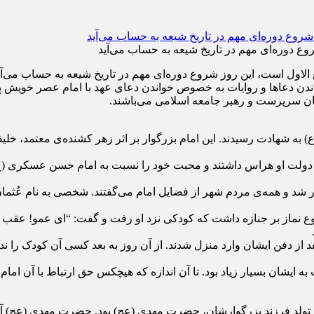
وع دوره‌ای مهم در تاریخ شیعه به حساب می‌آید
 الاول است، این روز شروع دوره‌ای مهم در تاریخ شیعه به حساب می‌آید.
واندن دعا‌ها و روایات به خصوص خواندن دعای عهد با امام عصر خویش پ
شان سرپرست و رهبر جامعه اسلامی می‌باشند.
 ۲۶۰ هـ. ق امام حسن عسکری (ع) به شهادت رسیدند. این امام بزرگوار بر اثر زهر کشنده
 دولت او هراس داشتند و محبت خود را نسبت به امام حسن عسکری (ع)
ار شد و همه‌ی مردم شهر از فضایل امام می‌گفتند. شخصی به نام عُثمان
 نماز بر جنازه داشت که کودکی نزد او رفت و گفت: “ای عمو! عقب بای
 از دفن ایشان وارد منزل شدند. از آن روز به بعد کسی آن کودک را ندی
ن بسیار زیاد بود. تا آن اندازه که هیچکس حق ارتباط با آن امام بز
تولد فرزند بزرگوارشان، حضرت مهدی (عج) بود. حضرت مهدی (عج) آخری