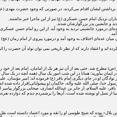
برداشتن ایشان اقدام می‌کردند. در صورتی که وجود حضرت مهدی (عج) در
اران نزدیک امام حسن عسکری (ع) نیز از این ماجرا خبر نداشتند.
ای درمورد جانشینی تردید به وجود آید. از این رو امام حسن عسکری (ع
مد.
میان عده‌ای اختلاف به وجود آمد و درمورد پیروی از امام زمان (عج) تر
ده اند و اعتقاد دارند که از نظر تاریخی نمی‏ توان تولد آن حضرت را اثب
 (ص) مطرح شد. حتی بعد از آن نیز هر یک از امامان، امام بعد از خود 
ب قدر ایمان بیاورید؛ همانا در این شب امور یک سال (همه آنچه در یک س
از نوادگان او.در جای دیگری امام باقر (ع) فرموده اند: امیر مؤمنان، ع
خدا، صلی‏ الله‏ علیه‏ وآله، حاکمان [و پیشوایانی]قرار داده شده‏ ان
 علیه‏ السلام، از جابر بن عبدالله انصاری، صحابی بزرگوار پیامبر اکرم
از نسل او نوشته شده است، آن‌ها را برشمردم دیدم که دوازده نفرند و 
بن بلال‏» بوده که شیخ طوسی او را ثقه و مورد اعتماد دانسته است ن