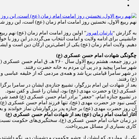
نهم ربیع الاول، نخستین روز امامت امام زمان (عج) است، این روز شر
به گزارش “
پارتیان امروز
” اولین روز امامت امام زمان (عج) نهم ربیع
جانشینی برای ادامه ولایت و امامت انتخاب می‌گردد.در این روز با خ
دهیم. ولایت امام زمان (عج) یکی از اصلی‌ترین ارکان دین است و ای
چگونگی شهادت امام حسن عسکری (ع)
در روز جمعه، هشتم ربیع الاول سال
شهر سامرا پیچید و در پی آن مردم به خانه حضرت رفتند.
در شهر سامرا قیامتی برپا شد و همه‌ی مردمی که از خلیفه عباسی و
(ع) رفتند.
بعد از شهادت این امام بزرگوار، تشییع جنازه‌ی ایشان در سامرا برگز
عسکری (ع) و حضرت مهدی (عج) بود، ایشان را غسل و کفن نمود.
در تشییع جنازه امام، “جعفر” برادر امام حسن عسکری (ع) قصد شروع
کسی نبود جز حضرت مهدی (عج)، تنها فرزند امام حسن عسکری (ع).
آن روز حضرت مهدی (عج) بر جنازه پدر بزرگوارشان نماز خواندند و بعد
آغاز امامت امام زمان (عج) بعد از شهادت امام حسن عسکری (ع)
در زمان حیات امام حسن عسکری (ع)، سختگیری‌های حکومت نسبت به ایشا
کاری بسیاری از مسائل می‌پرداخت.
یکی از مواردی که ایشان از چشم حکومت و دشمنان دور نگه داشتند، 