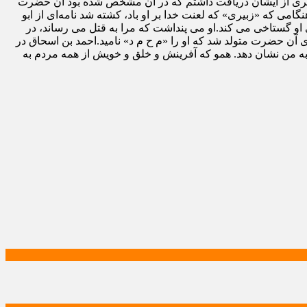
ه دیگری از ایشان دریافت داشتم که در آن مشخص شده بود آن حضرت
که «زبیری‏» که لعنت‏ خدا بر او باد، کشته شد نامه‏‌ای از ابو
و گستاخی می‏ کند.او می‏ پنداشت که مرا به قتل می‏ رساند، در
اما [دیدی] خداوند قدرت خود را چگونه به او نشان داد؟!» در پی این ماجرا در سال‏ ۲۵۶ ق. فرزندی برای آن حضرت متولد شد که او را «م ح م د» نامید.احمد بن اسحاق در
ا به من نشان دهد. همو که آفرینش و خلق و خویش از همه مردم به