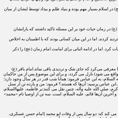
 اسلام بسیار مهم بوده و بنیاد ظلم و بیداد توسط ایشان از میان
) در زمان حیات خود بر این مسئله تاکید داشتند که یارانشان
دید کردند. اما در این میان کسانی بودند که با اطمینان به اخلاص
ات کرد. اما در ادامه اثباتی برای امامت امام زمان (عج) را ذکر
را معرفی می‌کرد که جای شک و تردیدی باقی نماند.امام باقر (ع)
ال واقع می‏ شود) نازل می‏ گردد، و برای این موضوع پس از من حاکمان
لیه‏ السلام، به ابن عباس فرمود: همانا شب قدر در هر سال وجود دارد؛
د.ابن عباس پرسید: آن‌ها که هستند؟ فرمود: من و یازده تن از نسل
، صلی‏ الله‏ علیه‏ وآله، چنین نقل می‏ کنند:بر فاطمه، علیهاالسلام،
آخرین آن‌ها قائم، علیه‏ السلام، است. سه تن از اوصیا نام «محمد»
قل می‏ کند که: دو سال پس از وفات ابو محمد [امام حسن عسکری،