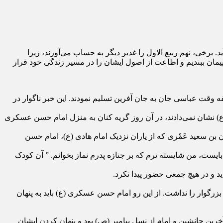
 برخی، نهم ربیع الاول را غدیر دیگر به حساب می‌آورند، زیرا
یمان ببندیم و اطاعت از اصول ایشان را در مسیر زندگی خود قرار
‌ی معتمد، خلیفه وقت عباسی جان به جان آفرین تسلیم نمودند. این خبر ناگوار در
 نشان نمی‌دادند، در آن روز گریه کنان به منزل امام حسن عسکری
 بن سعید عَمْری که از یاران نزدیک امام هادی (ع)، امام حسن
ست، من شایسته ترم که بر جنازه پدرم نماز بخوانم. ” آن کودک
د و در هیچ جمعی حضور پیدا نکرد.
رگوار را نداشت. از این رو امام حسن عسکری (ع) باید به پنهان
ن جانشین و امام از نسل پیامبر (ص) بود و پنهان کردن ایشان