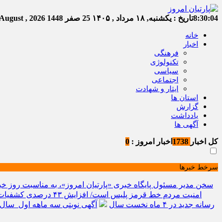
8:30:04
تاریخ :
یکشنبه, ۱۸ مرداد , ۱۴۰۵
25 صفر 1448
Sunday, 9 August , 2026
خانه
اخبار
فرهنگی
تکنولوژی
سیاسی
اجتماعی
ایثار و شهادت
استان ها
گزارش
یادداشت
آگهی ها
کل اخبار
1738
اخبار امروز :
0
سرخط خبرها
سخن مدیر مسئول پایگاه خبری «پارتیان امروز»، به مناسبت روز خب
امنیت مردم خط قرمز پلیس است/ افزایش ۴۳ درصدی کشفیات مواد مخدر و رشد ۶۸ درصدی کشف سرقت در خراسان شمالی
رسانه جدید در ۴ ماه نخست سال
آگهی نوبتی سه ماهه اول سال ۱۴۰۵ حوزه ثبتی جاجر