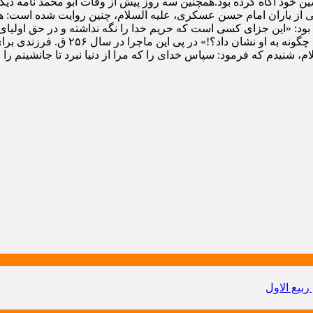
جانشین خود آگاه کرده بود.همچنین سه روز پیش از وفات ابو محمد نام
 یاران امام حسن عسکری، علیه‏ السلام، چنین روایت‏ شده است: هنگامی 
ود: «این جزای کسی است که حریم خدا را نگه نداشته و در حق اولیای ا
حالی‏که در پی من فرزندی وجود ندارد، 
م، شنیدم که فرمود: سپاس خدای را که مرا از دنیا نبرد تا جانشینم ر
ربیع الاول