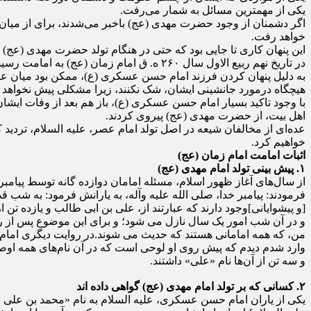
یکی از مهمترین مسائل به شمار می‌رفت.
اگر دشمنان از وجود حضرت مهدی (عج) باخبر می‌شدند، برای از میان 
خواهد رفت.
این پنهان کاری تا جایی بود که حتی در هنگام تولد حضرت مهدی (عج) ی
در تاریخ نهم ربیع الاول سال ۲۶۰ ه. ق امام زمان (عج) به امامت رسیدند و جانشین پدر بزرگوارشان شدند.
به دلیل پنهان کردن فرزند امام حسن عسکری (ع)، ممکن بود میان عده‌
هیچگاه درمورد جانشینی ایشان، شک نکنند، زیرا مشکلی پیش نخواهد آ
با وجود تاکید بسیار امام حسن عسکری (ع)، باز هم بعد از وفات ایشان 
اهل بیت، از حضرت مهدی (عج) پیروی کردند.
عده‏‌ای از مخالفان شیعه در اصل تولد امام عصر، علیه السلام، تردید کر
خواهیم کرد.
اثبات امامت امام زمان (عج)
۱. پیش‏ بینی تولد امام مهدی (عج)
از سال‌های آغاز ظهور اسلام، مسئله امامان دوازده‏ گانه توسط پیامبر
فرمودند: پیامبر خدا، صلی‏ الله‏ علیه‏ وآله، به یارانش فرمود: به ش
[و پیشوایانی]وجود دارند که عبارتند از، علی بن ابی طالب و یازده تن 
و در آن شب امور یک سال نازل می‏ شود؛ و برای این موضوع پس از رسول 
من، که همه امامانی هستند که حدیث می‏ شوند.در روایت دیگری امام باقر،
وارد شدم دیدم که پیش روی او لوحی است که در آن نام‌های همه اوصیا 
و سه تن از آن‌ها نام «علی‏» داشتند.
۲. کسانی که بر تولد امام مهدی (عج) گواهی داده‏ اند
یکی از یاران امام حسن عسکری، علیه‏ السلام به نام «محمد بن علی 