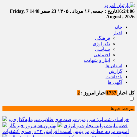
16:24:07
تاریخ :
جمعه, ۱۶ مرداد , ۱۴۰۵
23 صفر 1448
Friday, 7
August , 2026
خانه
اخبار
فرهنگی
تکنولوژی
سیاسی
اجتماعی
ایثار و شهادت
استان ها
گزارش
یادداشت
آگهی ها
کل اخبار
1737
اخبار امروز :
2
سرخط خبرها
خراسان شمالی؛ سرزمین فرصت‌های طلایی سرمایه‌گذاری و
قطب آینده تولید، تجارت و انرژی
بهترین هدیه روز خبرنگار
امنیت مردم خط قرمز پلیس است/ افزایش ۴۳ درصدی کشفیات