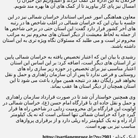
جرگلان به این اداره کل کمک کردند و امیدواریم این خیران را
امسال نیز پای کار بیاورید تا از کمک های آن ها بهره مند شویم.
معاون هماهنگی امور عمرانی استاندار خراسان شمالی نیز در این
جلسه با بیان این که خراسان شمالی در اغلب شاخص ها در رتبه
های آخر کشور قرار دارد گفت: این استان حتی در برخی شاخص ها
از جمله به لحاظ معیشت از دیگر استان های محروم نیز به مراتب
محروم تر است و می طلبد که مسئولان نگاه ویژه تری به این استان
داشته باشند.
رشیدی با بیان این که اعتبار تخصیص یافته به خراسان شمالی پایین
تر از استان های دیگر است، اضافه کرد: بر این اساس این استان
اعتبار مناسبی نیز برای تخصیص در حوزه زیر سازی راه های
روستایی و فرعی ندارد تا پس از آن سازمان راهداری و حمل و نقل
بخواهد قیر رایگان دهد در نتیجه همین موارد باعث می شود تا این
استان همچنان از دیگر استان ها عقب بماند.
وی همچنین خواستار آن شد تا در صورت قرارداد سازمان راهداری
و حمل و نقل جاده ای با قرارگاه امام حسن (ع)، خراسان شمالی در
اولویت این قرارگاه برای محرومیت زدایی در شاخص راه ها قرار
گیرد چرا که خراسان شمالی تنها استانی است که نه یک کیلومتر
آزاد راه و نه یک کیلومتر راه ریلی دارد و از برقراری پروازهای
مناسب نیز بی بهره است.
لینک کوتاه :
https://partianemrooz.ir/?p=2901