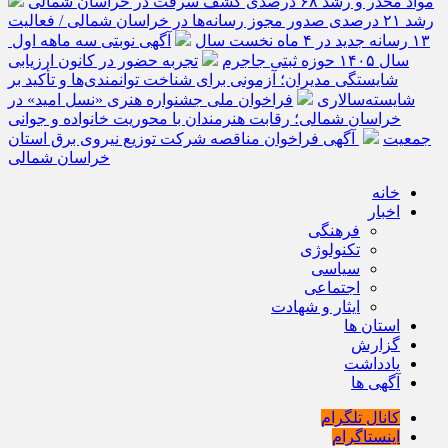
مواد مخدر و رشد ۶۸ درصدی کشف سرقت در خراسان شمالی
رشد ۲۱ درصدی صدور مجوز رسانه‌ها در خراسان شمالی / فعالیت
۱۳ رسانه جدید در ۴ ماه نخست سال
آگهی نوبتی سه ماهه اول
سال ۱۴۰۵ حوزه ثبتی جاجرم
تجربه حضور در کانون ارزیابی
شایستگی مدیران؛ آزمونی برای شناخت توانمندی‌ها و تأکید بر
شایسته‌سالاری
فراخوان ملی جشنواره هنری «نسل امید» در
خراسان شمالی؛ رقابت هنرمندان با محوریت خانواده و جوانی
جمعیت
آگهی فراخوان مناقصه شرکت توزیع نیروی برق استان
خراسان شمالی
خانه
اخبار
فرهنگی
تکنولوژی
سیاسی
اجتماعی
ایثار و شهادت
استان ها
گزارش
یادداشت
آگهی ها
کانال تلگرام
اینستاگرام