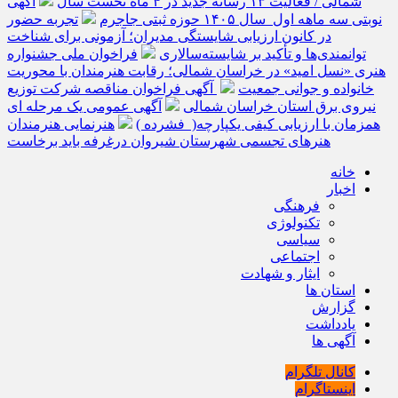
شمالی / فعالیت ۱۳ رسانه جدید در ۴ ماه نخست سال
آگهی
نوبتی سه ماهه اول سال ۱۴۰۵ حوزه ثبتی جاجرم
تجربه حضور
در کانون ارزیابی شایستگی مدیران؛ آزمونی برای شناخت
توانمندی‌ها و تأکید بر شایسته‌سالاری
فراخوان ملی جشنواره
هنری «نسل امید» در خراسان شمالی؛ رقابت هنرمندان با محوریت
خانواده و جوانی جمعیت
آگهی فراخوان مناقصه شرکت توزیع
نیروی برق استان خراسان شمالی
آگهی عمومی یک مرحله ای
همزمان با ارزیابی کیفی یکپارچه( فشرده )
هنرنمایی هنرمندان
هنرهای تجسمی شهرستان شیروان درغرفه باید برخاست
خانه
اخبار
فرهنگی
تکنولوژی
سیاسی
اجتماعی
ایثار و شهادت
استان ها
گزارش
یادداشت
آگهی ها
کانال تلگرام
اینستاگرام