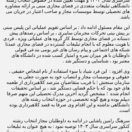
سراسری سال ۱۴۰۳ و مهلت تعیین شده در خصوص انتخاب رشته
دانشگاهی تبلیغات متعددی در فضای مجازی مبنی بر ارائه مشاوره
های تحصیلی توسط موسسات مجاز و صاحب اعتبار در جریان می
باشد.
این مقام مسئول ادامه داد : بر اساس تقویم عملیاتی این پلیس مبنی
بر پیش بینی تحرکات مجرمان سایبری ، بر اساس رصدهای پیش
دستانه در فضای مجازی توسط کار گروه های عملیاتی ویژه ، فردی
با هویت معلوم که با انجام تبلیغات گسترده در فضای مجازی عمدتا
شبکه های اجتماعی و پیام رسان های غیر بومی مدعی قبولی
داوطلبان با هر میزان نمره و امتیاز کسب شده در دانشگاه های
معتبر بود ، شناسایی و دستگیر شد .
وی افزود : این فرد شیاد با سوء استفاده از نام اشخاص حقیقی ،
حقوقی و موسسات مجاز و انتصاب خود به صورت جعلی به
سازمان سنجش ؛ با فریب متقاضیان مترصد کلاهبرداری از طعمه
های خود بود که با حکم قضایی دستگیر شد ، بر اساس تحقیقات
انجام شده ؛ مشخص گردید آخرین مدرک تحصیلی این متهم صرفا
دیپلم بوده و هیچ گونه تخصصی در حوزه انتخاب رشته های
دانشگاهی نداشته و این اقدام وی صرفا به قصد کلاهبرداری بوده
است.
سرهنگ رامین پاشایی در ادامه به داوطلبان مجاز انتخاب رشته
کنکور سراسری سال ۱۴۰۳ توصیه نمود : به هیچ عنوان به تبلیغات
فریبنده منتشر شده در فضای مجازی توجه ننمایند و در صورت نیاز