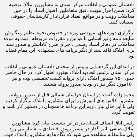
دادستان عمومی و انقلاب مرکز استان به مشاورین املاک توصیه
کرد: ضمن احراز هویت دقیق متعاملین، اصول اسناد را در حین
معاملات رؤیت و در مواقع انعقاد قرارداد از کارشناسان حقوقی
استفاده کنند.
برگزاری دوره های آموزشی ویژه در خصوص نحوه تنظیم و نگارش
مبایعه نامه و نیز آشنایی با قوانین و مقررات مربوطه ، ثبت به موقع
معاملات در دفاتر اسناد رسمی ،اجرای طرح کاداستر و صدور سند
برای املاک فاقد سند از دیگر برنامه های پیشنهادی این مقام قضایی
بود.
در ابتدای این گردهمایی و پیش از سخنان دادستان عمومی و انقلاب
مرکز استان ،رئیس اتحادیه املاک بجنورد اظهار کرد: در حال حاضر
حدود ۷۵۰ مشاور املاک دارای پروانه کسب تخصصی بوده و نیز
۱۵۰مورد دیگر نیز در نوبت صدور پروانه هستند.
محمد زاده گفت: در استان خراسان شمالی قبل از صدور پروانه ،
بیشترین کلاس های آموزش را برای مشاورین املاک برگزار کردیم
ولی با این حال نیاز داریم این برنامه ها همچنان در دستور کار باشد و
تقویت گردد.
رئیس اتاق اصناف استان نیز در این نشست بیان کرد: مشاورین
املاک صنفی تاثیر گذار در مسیر رونق اقتصادی به شمار می رود
ولی متاسفانه مشاهده می شود که نگاه ها به مشاورین املاک خوب