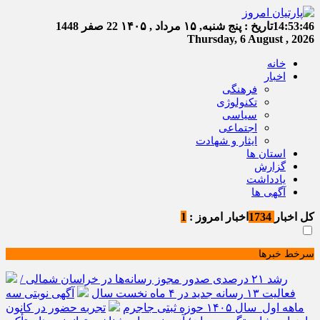
14:53:47
تاریخ :
پنج شنبه, ۱۵ مرداد , ۱۴۰۵
22 صفر 1448
Thursday, 6 August , 2026
خانه
اخبار
فرهنگی
تکنولوژی
سیاسی
اجتماعی
ایثار و شهادت
استان ها
گزارش
یادداشت
آگهی ها
کل اخبار
1734
اخبار امروز :
1
سرخط خبرها
رشد ۲۱ درصدی صدور مجوز رسانه‌ها در خراسان شمالی /
فعالیت ۱۳ رسانه جدید در ۴ ماه نخست سال
آگهی نوبتی سه
ماهه اول سال ۱۴۰۵ حوزه ثبتی جاجرم
تجربه حضور در کانون