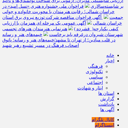
ارزیابی شایستگی مدیران؛ آزمونی برای شناخت توانمندی‌ها و تأکید
بر شایسته‌سالاری
فراخوان ملی جشنواره هنری «نسل امید» در
خراسان شمالی؛ رقابت هنرمندان با محوریت خانواده و جوانی
جمعیت
آگهی فراخوان مناقصه شرکت توزیع نیروی برق استان
خراسان شمالی
آگهی عمومی یک مرحله ای همزمان با ارزیابی
کیفی یکپارچه( فشرده )
هنرنمایی هنرمندان هنرهای تجسمی
شهرستان شیروان درغرفه باید برخاست
خیمه‌های هنر و رسانه
در قلب میادین؛ از تهران تا مشهد/خیمه‌های هنر و رسانه؛ پاتوق
اصحاب فرهنگ در مسیر تشییع رهبر شهید
خانه
اخبار
فرهنگی
تکنولوژی
سیاسی
اجتماعی
ایثار و شهادت
استان ها
گزارش
یادداشت
آگهی ها
کانال تلگرام
اینستاگرام