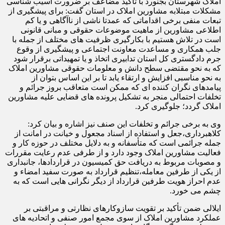
املاک شهرستان بجنورد با تأکید مضاعف بر ضرورت آسیب شناسی
مشکلات مبتلابه مشاورین املاک در استان گفت: برای پیشگیری از
تبعات منفی برخی اقداماتی که عمدتا ناشی از ناآگاهی و یا کم
اطلاعی مشاورین از ماهیت موضوعات حقوقی و مبانی قانونی
است در تلاش هستیم با بکارگیری ظرفیت های مختلف از جمله با
جلب همکاری و مساعدت معاونت اجتماعی و پیشگیری از وقوع
جرم دادگستری کل استان تدابیری اتخاذ و یا تمهیداتی برقرار شود
که به نحو مقتضی سطح دانش و معلومات حقوقی مشاورین املاک
به نحو مناسبی افزایش و ارتقاء یابد تا بر این اساس بتوان از
پیامدهای نگران کننده ای که ممکن است متعاقب بروز جرائم و
تخلفات احتمالی منجر به تشکیل پرونده های قضایی علیه مشاورین
املاک گردد؛ جلوگیری کرد.
وی به برخی جرائم و تخلفات این صنف نیز اشاره و بیان کرد:
کلاهبرداری،جعل و استفاده از اسناد مجعول و خیانت در امانت از
جمله جرائمی است که متأسفانه و به دلایل مختلف در حوزه کار و
فعالیت مشاورین املاک وجود دارد و از طرفی عدم رعایت مقررات
و مصوبات مربوط به دریافت حق کمیسیون در قراردادها، جانبداری
از یکی از طرفین معامله،تنظیم قرارداد به صورت سفید امضاء و
عدم احراز هویت طرفین قرارداد از دیگر نگرانی هایی است که به
چشم می خورد.
ایلالی ضمن تأکید بر تقویت سازوکارهای نظارتی و مراقبتی بر
عملکرد مشاورین املاک از سوی مجمع امور صنفی و اتحادیه های