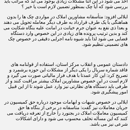
اخذ می شود در این اثنا مشکلات زیادی بوجود می آید که مراتب باید
بررسی شود که آیا چک بمنظور تضمین لازم است یا خیر ؟
ایلالی افزود: متأسفانه مشاورین املاک در مواردی چک ها را بدون
هماهنگی با یک طرف قرارداد به طرف دیگر معامله تحویل می دهند
و بعدا ذی نفع به عنوان جرم خیانت در امانت علیه بنگاه شکایت می
کند و بدین ترتیب پرونده های زیادی در این خصوص وارد دستگاه
قضایی می شود لذا باید شیوه نامه اجرایی دقیقی در خصوص چک
های تضمینی تنظیم شود.
دادستان عمومی و انقلاب مرکز استان، استفاده از قولنامه های
فاقد شماره سریال را یکی دیگر از مشکلات این حوزه برشمرد و
تصریح کرد: این کار عمدتا با هدف فرار مالیاتی صورت می گیرد و
لازم است در این خصوص مشاورین املاک بیشتر مراقبت کنند و از
طرفی باید دستگاه های نظارتی نیز وارد عمل شوند تا از این قبیل
امور پیشگیری شود.
ایلالی در خصوص شبهات و ابهامات موجود درباره حق کمیسیون در
جریان معاملات نیز گفت: متاسفانه در برخی از بنگاه ها حق
کمیسیون معاملات املاک در بجنورد را خارج از تعرفه دریافت می
کنند که این مسأله تخلف محسوب می شود و دارای اشکالات
شرعی نیز می باشد.