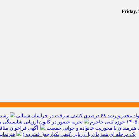
م
تجربه حضور در کانون ارزیابی شایستگی مد
هنرمندان با محوریت خانواده و جوانی جمعیت
آگهی فراخوان مناق
یک مرحله ای همزمان با ارزیابی کیفی یکپارچه( فشرده )
هنرنمای