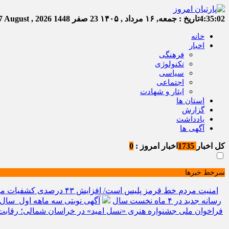
4:35:03
تاریخ :
جمعه, ۱۶ مرداد , ۱۴۰۵
23 صفر 1448
Friday, 7 August , 2026
خانه
اخبار
فرهنگی
تکنولوژی
سیاسی
اجتماعی
ایثار و شهادت
استان ها
گزارش
یادداشت
آگهی ها
کل اخبار
1735
اخبار امروز :
0
سرخط خبرها
امنیت مردم خط قرمز پلیس است/ افزایش ۴۳ درصدی کشفیات مواد مخدر و رشد ۶۸ درصدی کشف سرقت در خراسان شمالی
رسانه جدید در ۴ ماه نخست سال
آگهی نوبتی سه ماهه اول سال ۱۴۰۵ حوزه ثبتی جاجر
فراخوان ملی جشنواره هنری «نسل امید» در خراسان شمالی؛ رقابت 