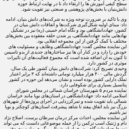
سطح کیفی آموزش ها را ارتقاء داد تا در نهایت ارتباط حوزه
دانش‌بنیان با بخش‌های پژوهشی و صنعتی نیز تقویت شود.
وی با تاکید بر ضرورت توجه ویژه به شرکت‌های دانش بنیان، ادامه
داد: مبنای اولیه شکل‌گیری شرکت‌ها و اتفاقات دانش بنیان در
کشور، جهاددانشگاهی بود و نگاه امام خمینی (ره) نیز در تشکیل
نهادهایی مانند جهاددانشگاهی، پر شدن حلقه مفقوده بین بخش‌های
مختلف با کمک گرفتن از این مجموعه انقلابی بود.
این نماینده مجلس گفت: جهاددانشگاهی وظایف و مسئولیت های
خودش را دارد و در کنار آن ها نیز ساختارهای جدیدی از بدو تاسیس
تا کنون به آن اضافه شده است که مجموع فعالیت‌های آن تاثیرات
موثری در کشور دارد.
وحیدی تصریح کرد: شرکت‌های دانش بنیان کشور طی یک سال،
گردش مالی ۴۰۰ هزار میلیارد تومانی داشته‌اند که ۳ برابر اعتبار
تملک دارایی کشور بوده است و نشان می‌دهد این حوزه در کشور
پتانسیل بسیاری برای شکوفایی دارد.
نماینده مردم ۵ شهرستان خراسان شمالی در مجلس شورای
اسلامی ادامه داد: جهاددانشگاهی در استان‌های نوپا مانند خراسان
شمالی باید تقویت شده و تمرکززدایی در اجرای پروژه‌ها از شهرهای
بزرگ نیز باید اتفاق بیفتد تا شاهد پیشرفت استان‌های کوچکتر و نوپا
نیز باشیم.
این نماینده مجلس، احداث مرکز درمان سرطان برست، اصلاح نژاد
دام و ژنتیک اسب ترکمن را از جمله موضوعاتی دانست که می تواند
توسط جهاد دانشگاهی در خراسان شمالی پیگیری و از سوی دفتر