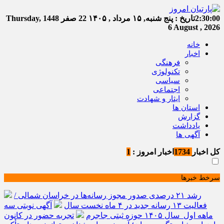
2:30:01
تاریخ :
پنج شنبه, ۱۵ مرداد , ۱۴۰۵
22 صفر 1448
Thursday,
6 August , 2026
خانه
اخبار
فرهنگی
تکنولوژی
سیاسی
اجتماعی
ایثار و شهادت
استان ها
گزارش
یادداشت
آگهی ها
کل اخبار
1734
اخبار امروز :
1
سرخط خبرها
رشد ۲۱ درصدی صدور مجوز رسانه‌ها در خراسان شمالی /
فعالیت ۱۳ رسانه جدید در ۴ ماه نخست سال
آگهی نوبتی سه
ماهه اول سال ۱۴۰۵ حوزه ثبتی جاجرم
تجربه حضور در کانون