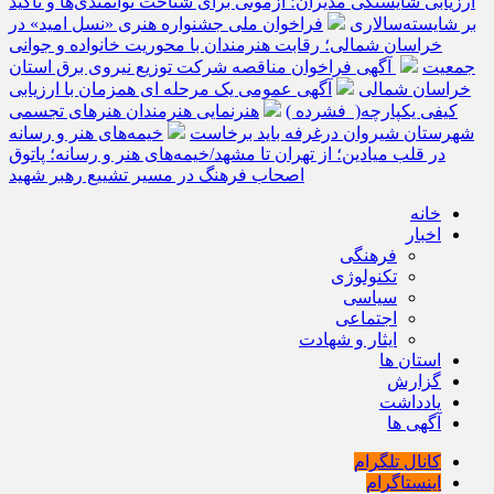
ارزیابی شایستگی مدیران؛ آزمونی برای شناخت توانمندی‌ها و تأکید
بر شایسته‌سالاری
فراخوان ملی جشنواره هنری «نسل امید» در
خراسان شمالی؛ رقابت هنرمندان با محوریت خانواده و جوانی
جمعیت
آگهی فراخوان مناقصه شرکت توزیع نیروی برق استان
خراسان شمالی
آگهی عمومی یک مرحله ای همزمان با ارزیابی
کیفی یکپارچه( فشرده )
هنرنمایی هنرمندان هنرهای تجسمی
شهرستان شیروان درغرفه باید برخاست
خیمه‌های هنر و رسانه
در قلب میادین؛ از تهران تا مشهد/خیمه‌های هنر و رسانه؛ پاتوق
اصحاب فرهنگ در مسیر تشییع رهبر شهید
خانه
اخبار
فرهنگی
تکنولوژی
سیاسی
اجتماعی
ایثار و شهادت
استان ها
گزارش
یادداشت
آگهی ها
کانال تلگرام
اینستاگرام