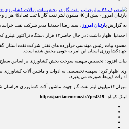
پارتیان امروز - بیش از 46 میلیون لیتر نفت گاز با ثبت تعداد49 هزار و‌۶۷۰ درخواست درسامانه سدف در بخش کشاورزی این استان درسال1401 توزیع شده است.
به گزارش
پ
ارتیان امروز
، سید رضا احمدنیا مدیر شرکت نفت خراسان شمالی گفت: درسال ۱۴۰۱مقدار ۴۶ میلیون لیتر نفتگاز د
احمدنیا اظهار داشت : در حال جاضر۱۳ هزار دستگاه تراکتور ،تیلرو کمباین در سطح استان وجود دارد که سهمیه نفت گاز این تعداد ماشین آلات کشاورزی تامین می شود.
محمود بیات رئیس مهندسی فرآورده های نفتی شرکت نفت استان گفت
جهادکشاورزی استان این امر به خوبی محقق شده است.
بیات افزود : تخصیص سهمیه سوخت بخش کشاورزی بر اساس سطح زیر
وی اظهار کرد : سهمیه تخصیصی به ادوات و ماشین آلات کشاورزی ب
ادارات ذیربط صورت می پذیرد.
میزان۱۲میلیون لیتر نفت گاز جهت ماشین آلات کشاورزی خراسان شمالی در فصل بهار پیش بینی گردیده است.
لینک کوتاه :
https://partianemrooz.ir/?p=4319