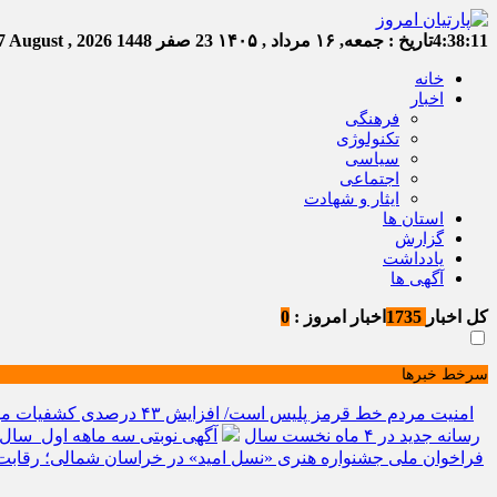
4:38:12
تاریخ :
جمعه, ۱۶ مرداد , ۱۴۰۵
23 صفر 1448
Friday, 7 August , 2026
خانه
اخبار
فرهنگی
تکنولوژی
سیاسی
اجتماعی
ایثار و شهادت
استان ها
گزارش
یادداشت
آگهی ها
کل اخبار
1735
اخبار امروز :
0
سرخط خبرها
امنیت مردم خط قرمز پلیس است/ افزایش ۴۳ درصدی کشفیات مواد مخدر و رشد ۶۸ درصدی کشف سرقت در خراسان شمالی
رسانه جدید در ۴ ماه نخست سال
آگهی نوبتی سه ماهه اول سال ۱۴۰۵ حوزه ثبتی جاجر
فراخوان ملی جشنواره هنری «نسل امید» در خراسان شمالی؛ رقابت 