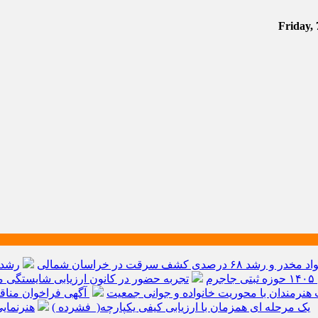
م
تجربه حضور در کانون ارزیابی شایستگی مد
هنرمندان با محوریت خانواده و جوانی جمعیت
آگهی فراخوان مناق
یک مرحله ای همزمان با ارزیابی کیفی یکپارچه( فشرده )
هنرنمای