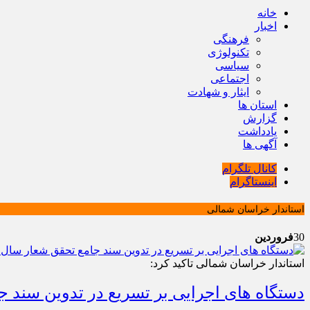
خانه
اخبار
فرهنگی
تکنولوژی
سیاسی
اجتماعی
ایثار و شهادت
استان ها
گزارش
یادداشت
آگهی ها
کانال تلگرام
اینستاگرام
استاندار خراسان شمالی
30
فروردین
استاندار خراسان شمالی تاکید کرد:
دستگاه های اجرایی بر تسریع در تدوین سند ج