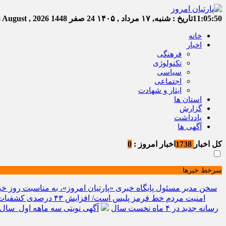
11:05:50
تاریخ :
شنبه, ۱۷ مرداد , ۱۴۰۵
24 صفر 1448
Saturday, 8 August , 2026
خانه
اخبار
فرهنگی
تکنولوژی
سیاسی
اجتماعی
ایثار و شهادت
استان ها
گزارش
یادداشت
آگهی ها
کل اخبار
1738
اخبار امروز :
0
سرخط خبرها
سخن مدیر مسئول پایگاه خبری «پارتیان امروز»، به مناسبت روز خب
امنیت مردم خط قرمز پلیس است/ افزایش ۴۳ درصدی کشفیات مواد مخدر و رشد ۶۸ درصدی کشف سرقت در خراسان شمالی
رسانه جدید در ۴ ماه نخست سال
آگهی نوبتی سه ماهه اول سال ۱۴۰۵ حوزه ثبتی جاجر