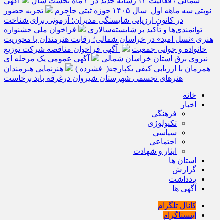
شمالی / فعالیت ۱۳ رسانه جدید در ۴ ماه نخست سال
آگهی
نوبتی سه ماهه اول سال ۱۴۰۵ حوزه ثبتی جاجرم
تجربه حضور
در کانون ارزیابی شایستگی مدیران؛ آزمونی برای شناخت
توانمندی‌ها و تأکید بر شایسته‌سالاری
فراخوان ملی جشنواره
هنری «نسل امید» در خراسان شمالی؛ رقابت هنرمندان با محوریت
خانواده و جوانی جمعیت
آگهی فراخوان مناقصه شرکت توزیع
نیروی برق استان خراسان شمالی
آگهی عمومی یک مرحله ای
همزمان با ارزیابی کیفی یکپارچه( فشرده )
هنرنمایی هنرمندان
هنرهای تجسمی شهرستان شیروان درغرفه باید برخاست
خانه
اخبار
فرهنگی
تکنولوژی
سیاسی
اجتماعی
ایثار و شهادت
استان ها
گزارش
یادداشت
آگهی ها
کانال تلگرام
اینستاگرام