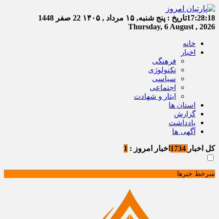
17:28:18
تاریخ :
پنج شنبه, ۱۵ مرداد , ۱۴۰۵
22 صفر 1448
Thursday, 6 August , 2026
خانه
اخبار
فرهنگی
تکنولوژی
سیاسی
اجتماعی
ایثار و شهادت
استان ها
گزارش
یادداشت
آگهی ها
کل اخبار
1734
اخبار امروز :
1
سرخط خبرها