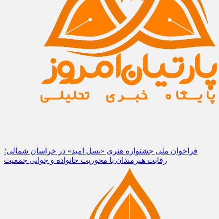
فراخوان ملی جشنواره هنری «نسل امید» در خراسان شمالی؛
رقابت هنرمندان با محوریت خانواده و جوانی جمعیت