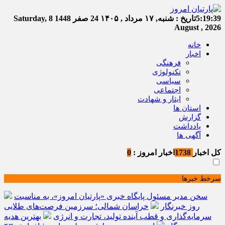
5:19:39
تاریخ :
شنبه, ۱۷ مرداد , ۱۴۰۵
24 صفر 1448
Saturday, 8
August , 2026
خانه
اخبار
فرهنگی
تکنولوژی
سیاسی
اجتماعی
ایثار و شهادت
استان ها
گزارش
یادداشت
آگهی ها
کل اخبار
1738
اخبار امروز :
0
سرخط خبرها
سخن مدیر مسئول پایگاه خبری «پارتیان امروز»، به مناسبت
روز خبرنگار
خراسان شمالی؛ سرزمین فرصت‌های طلایی
سرمایه‌گذاری و قطب آینده تولید، تجارت و انرژی
بهترین هدیه