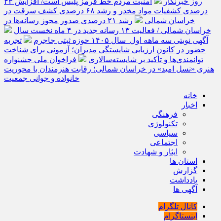
روز خبرنگار
امنیت مردم خط قرمز پلیس است/ افزایش ۴۳
درصدی کشفیات مواد مخدر و رشد ۶۸ درصدی کشف سرقت در
خراسان شمالی
رشد ۲۱ درصدی صدور مجوز رسانه‌ها در
خراسان شمالی / فعالیت ۱۳ رسانه جدید در ۴ ماه نخست سال
آگهی نوبتی سه ماهه اول سال ۱۴۰۵ حوزه ثبتی جاجرم
تجربه
حضور در کانون ارزیابی شایستگی مدیران؛ آزمونی برای شناخت
توانمندی‌ها و تأکید بر شایسته‌سالاری
فراخوان ملی جشنواره
هنری «نسل امید» در خراسان شمالی؛ رقابت هنرمندان با محوریت
خانواده و جوانی جمعیت
خانه
اخبار
فرهنگی
تکنولوژی
سیاسی
اجتماعی
ایثار و شهادت
استان ها
گزارش
یادداشت
آگهی ها
کانال تلگرام
اینستاگرام