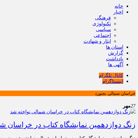
خانه
اخبار
فرهنگی
تکنولوژی
سیاسی
اجتماعی
ایثار و شهادت
استان ها
گزارش
یادداشت
آگهی ها
کانال تلگرام
اینستاگرام
خراسان شمالی بجنورد
27
مهر
زنگ دوازدهمین نمایشگاه کتاب در خراسان شم