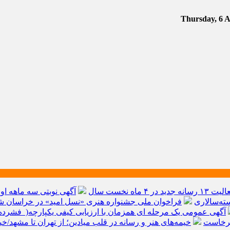
آگهی نوبتی سه ماهه اول سال ۱۴۰۵ حوز
ته‌سالاری
فراخوان ملی جشنواره هنری «نسل امید» در خراسان شم
آگهی عمومی یک مرحله ای همزمان با ارزیابی کیفی یکپارچه( فشرده 
برخاست
خیمه‌های هنر و رسانه در قلب میادین؛ از تهران تا مشهد/خ