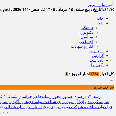
1:34:53
تاریخ :
پنج شنبه, ۱۵ مرداد , ۱۴۰۵
22 صفر 1448
Thursday, 6 August , 2026
خانه
اخبار
فرهنگی
تکنولوژی
سیاسی
اجتماعی
ایثار و شهادت
استان ها
گزارش
یادداشت
آگهی ها
کل اخبار
1734
اخبار امروز :
1
سرخط خبرها
رشد ۲۱ درصدی صدور مجوز رسانه‌ها در خراسان شمالی / فعالیت ۱۳ رسانه جدید در ۴ ماه نخست سال
شایستگی مدیران؛ آزمونی برای شناخت توانمندی‌ها و تأکید بر شایس
فراخوان مناقصه شرکت توزیع نیروی برق استان خراسان شمالی
باید 