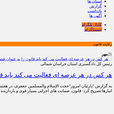
استان ها
گزارش
یادداشت
آگهی ها
کانال تلگرام
اینستاگرام
رعایت قانون
21
مهر
رئیس کل دادگستری استان خراسان شمالی
هر کس در هر عرصه ای فعالیت می کند باید قا
به گزارش “پارتیان امروز“حجت الإسلام والمسلمین جعفری، در هفتمی
انبارها تصریح کرد: قانون، ضمانت های اجرایی بسیار قوی و بازدارن