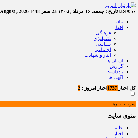
13:49:57
تاریخ :
جمعه, ۱۶ مرداد , ۱۴۰۵
23 صفر 1448
Friday, 7 August , 2026
خانه
اخبار
فرهنگی
تکنولوژی
سیاسی
اجتماعی
ایثار و شهادت
استان ها
گزارش
یادداشت
آگهی ها
کل اخبار
1737
اخبار امروز :
2
سرخط خبرها
منوی سایت
خانه
اخبار