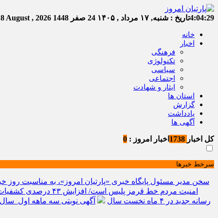
4:04:29
تاریخ :
شنبه, ۱۷ مرداد , ۱۴۰۵
24 صفر 1448
Saturday, 8 August , 2026
خانه
اخبار
فرهنگی
تکنولوژی
سیاسی
اجتماعی
ایثار و شهادت
استان ها
گزارش
یادداشت
آگهی ها
کل اخبار
1738
اخبار امروز :
0
سرخط خبرها
سخن مدیر مسئول پایگاه خبری «پارتیان امروز»، به مناسبت روز خب
امنیت مردم خط قرمز پلیس است/ افزایش ۴۳ درصدی کشفیات مواد مخدر و رشد ۶۸ درصدی کشف سرقت در خراسان شمالی
رسانه جدید در ۴ ماه نخست سال
آگهی نوبتی سه ماهه اول سال ۱۴۰۵ حوزه ثبتی جاجر