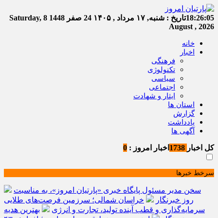
18:26:05
تاریخ :
شنبه, ۱۷ مرداد , ۱۴۰۵
24 صفر 1448
Saturday, 8
August , 2026
خانه
اخبار
فرهنگی
تکنولوژی
سیاسی
اجتماعی
ایثار و شهادت
استان ها
گزارش
یادداشت
آگهی ها
کل اخبار
1738
اخبار امروز :
0
سرخط خبرها
سخن مدیر مسئول پایگاه خبری «پارتیان امروز»، به مناسبت
روز خبرنگار
خراسان شمالی؛ سرزمین فرصت‌های طلایی
سرمایه‌گذاری و قطب آینده تولید، تجارت و انرژی
بهترین هدیه