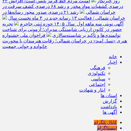
روز خبرنگار
امنیت مردم خط قرمز پلیس است/ افزایش ۴۳
درصدی کشفیات مواد مخدر و رشد ۶۸ درصدی کشف سرقت در
خراسان شمالی
رشد ۲۱ درصدی صدور مجوز رسانه‌ها در
خراسان شمالی / فعالیت ۱۳ رسانه جدید در ۴ ماه نخست سال
آگهی نوبتی سه ماهه اول سال ۱۴۰۵ حوزه ثبتی جاجرم
تجربه
حضور در کانون ارزیابی شایستگی مدیران؛ آزمونی برای شناخت
توانمندی‌ها و تأکید بر شایسته‌سالاری
فراخوان ملی جشنواره
هنری «نسل امید» در خراسان شمالی؛ رقابت هنرمندان با محوریت
خانواده و جوانی جمعیت
خانه
اخبار
فرهنگی
تکنولوژی
سیاسی
اجتماعی
ایثار و شهادت
استان ها
گزارش
یادداشت
آگهی ها
کانال تلگرام
اینستاگرام