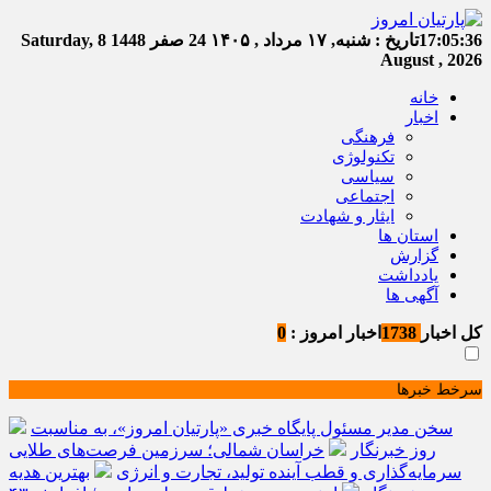
17:05:36
تاریخ :
شنبه, ۱۷ مرداد , ۱۴۰۵
24 صفر 1448
Saturday, 8
August , 2026
خانه
اخبار
فرهنگی
تکنولوژی
سیاسی
اجتماعی
ایثار و شهادت
استان ها
گزارش
یادداشت
آگهی ها
کل اخبار
1738
اخبار امروز :
0
سرخط خبرها
سخن مدیر مسئول پایگاه خبری «پارتیان امروز»، به مناسبت
روز خبرنگار
خراسان شمالی؛ سرزمین فرصت‌های طلایی
سرمایه‌گذاری و قطب آینده تولید، تجارت و انرژی
بهترین هدیه