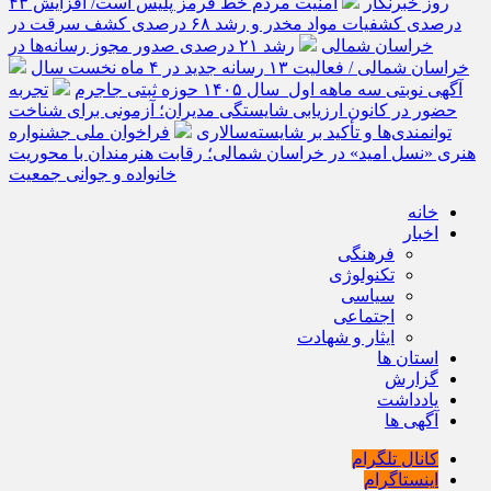
روز خبرنگار
امنیت مردم خط قرمز پلیس است/ افزایش ۴۳
درصدی کشفیات مواد مخدر و رشد ۶۸ درصدی کشف سرقت در
خراسان شمالی
رشد ۲۱ درصدی صدور مجوز رسانه‌ها در
خراسان شمالی / فعالیت ۱۳ رسانه جدید در ۴ ماه نخست سال
آگهی نوبتی سه ماهه اول سال ۱۴۰۵ حوزه ثبتی جاجرم
تجربه
حضور در کانون ارزیابی شایستگی مدیران؛ آزمونی برای شناخت
توانمندی‌ها و تأکید بر شایسته‌سالاری
فراخوان ملی جشنواره
هنری «نسل امید» در خراسان شمالی؛ رقابت هنرمندان با محوریت
خانواده و جوانی جمعیت
خانه
اخبار
فرهنگی
تکنولوژی
سیاسی
اجتماعی
ایثار و شهادت
استان ها
گزارش
یادداشت
آگهی ها
کانال تلگرام
اینستاگرام